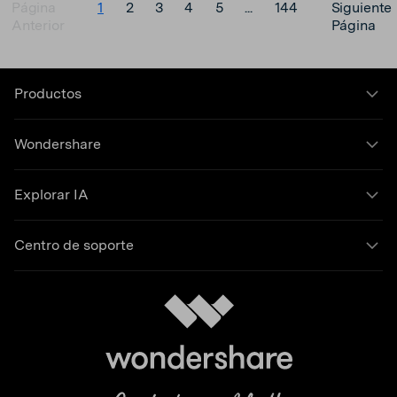
Página
1
2
3
4
5
...
144
Siguiente
Anterior
Página
Productos
Wondershare
Explorar IA
Centro de soporte