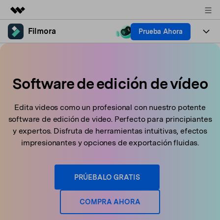
Filmora
Prueba Ahora
Productos destacados
Creatividad digital con AIGC
Productos
Empresas
Utilidades
Resumen
Plataformas
Software de edición de vídeo
IA
Quiénes somos
Soluciones
Características
Video e imagen
Soluciones
Sala de prensa
Edita videos como un profesional con nuestro potente
Recursos creativos
software de edición de video. Perfecto para principiantes
Audio
Filmora para
Recursos
Tienda
y expertos. Disfruta de herramientas intuitivas, efectos
Texto
impresionantes y opciones de exportación fluidas.
Creación
Ayuda
Soporte
Ideas para editar
Efectos especiales DIY
PRÚEBALO GRATIS
Adquiere conocimientos
Descubre cómo crear un
Precios
Iniciar sesión
fundamentales de edición de
efecto especial
Contáctanos
Empresas
video
COMPRA AHORA
Estamos aquí para ayudarte
Una solución de video sencilla
para empresas