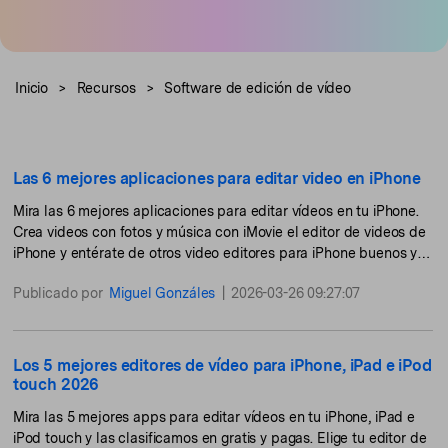
Buscar
Inspírate con Filmora
Taller creativo
Encuentra aquí lo que otros
Con nuestros consejos y
Afíliate
usuarios crean con Filmora
trucos, queremos ayudarte a
Inicio
>
Recursos
>
Software de edición de vídeo
Consigue una afiliación a
crecer e inspirar tu próximo
nivel empresarial
video
Soporte
Las 6 mejores aplicaciones para editar video en iPhone
Centro de creadores
Plantillas en español
Conocimiento
Mira las 6 mejores aplicaciones para editar vídeos en tu iPhone.
Muestra tu creatividad sin
Explora las plantillas de video
Crea videos con fotos y música con iMovie el editor de videos de
límites con el Centro de
editables diseñadas para
iPhone y entérate de otros video editores para iPhone buenos y
creadores
creadores de habla hispana.
gratis.
Publicado por
Miguel Gonzáles
|
2026-03-26 09:27:07
Comunidad
Contenido destacado
Los 5 mejores editores de vídeo para iPhone, iPad e iPod
touch 2026
Mira las 5 mejores apps para editar vídeos en tu iPhone, iPad e
iPod touch y las clasificamos en gratis y pagas. Elige tu editor de