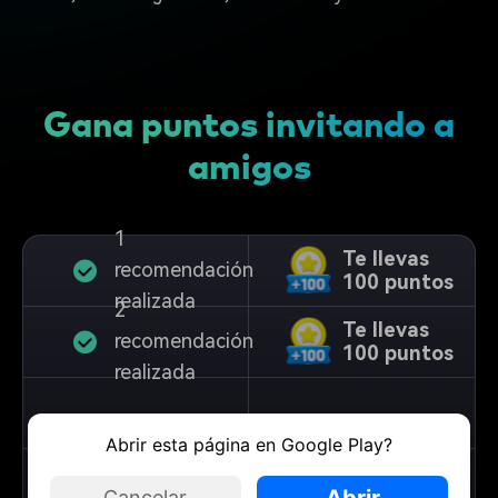
Gana puntos invitando a
amigos
1
Te llevas
recomendación
100 puntos
realizada
2
Te llevas
recomendación
100 puntos
realizada
...
...
Abrir esta página en Google Play?
Cuantos más amigos invites, más puntos
Abrir
Cancelar
conseguirás. ¡El límite lo pones tú!