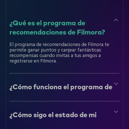
¿Qué es el programa de
recomendaciones de Filmora?
El programa de recomendaciones de Filmora te
permite ganar puntos y canjear fantásticas
recompensas cuando invitas a tus amigos a
registrarse en Filmora.
¿Cómo funciona el programa de
recomendaciones de Filmora?
Copia tu enlace de recomendación personal y
compártelo con tus amigos.
¿Cómo sigo el estado de mi
Cuando se abran una cuenta en Filmora usando tu
recomendación?
enlace de recomendación, ganarás puntos.