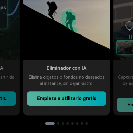
IA
Eliminador con IA
artir de
Elimina objetos o fondos no deseados
Captura
al instante, sin dejar rastro.
de e
tis
Empieza a utilizarlo gratis
Em