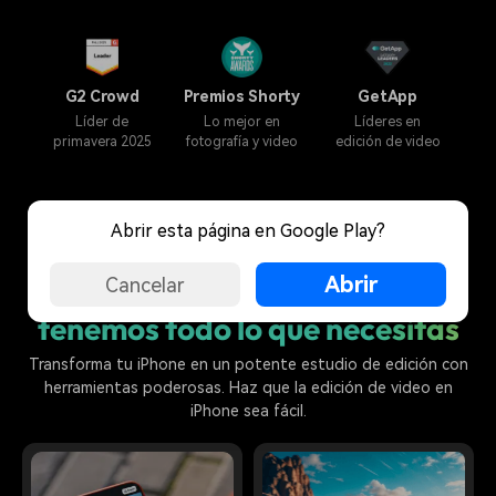
G2 Crowd
Premios Shorty
GetApp
Líder de
Lo mejor en
Líderes en
primavera 2025
fotografía y video
edición de video
Abrir esta página en Google Play?
Edita donde quieras, cuando
Abrir
quieras:
Cancelar
tenemos todo lo que necesitas
Transforma tu iPhone en un potente estudio de edición con
herramientas poderosas. Haz que la edición de video en
iPhone sea fácil.