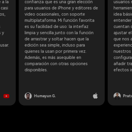
ianza que es una gran elección
usuarios nuevos a aprende
 usuarios de iPhone y editores de
herramientas de edición, 
o ocasionales, con soporte
idea básica del software 
iplataforma. Mi función favorita
entender cómo funciona. 
u facilidad de uso: la interfaz
cuentan con una herramie
ia y sencilla junto con la función
ajustar el contraste de los
rrastrar y soltar hacen que la
que nos ayuda a mejorar l
ión sea simple, incluso para
experiencia de visualizaci
nes la usan por primera vez.
nuestros espectadores, a
ás, es más asequible en
configurar la velocidad del
aración con otras opciones
añadir transiciones person
onibles.
efectos increíbles.
Humayun G.
Pratush R.