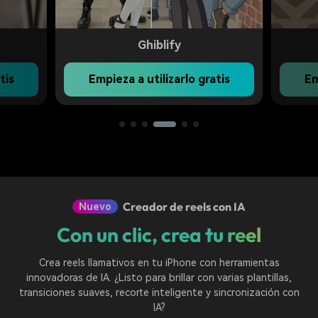
Ghiblify
tis
Empieza a utilizarlo gratis
Em
Creador de reels con IA
Nuevo
Con un clic, crea tu reel
Crea reels llamativos en tu iPhone con herramientas
innovadoras de IA. ¿Listo para brillar con varias plantillas,
transiciones suaves, recorte inteligente y sincronización con
IA?