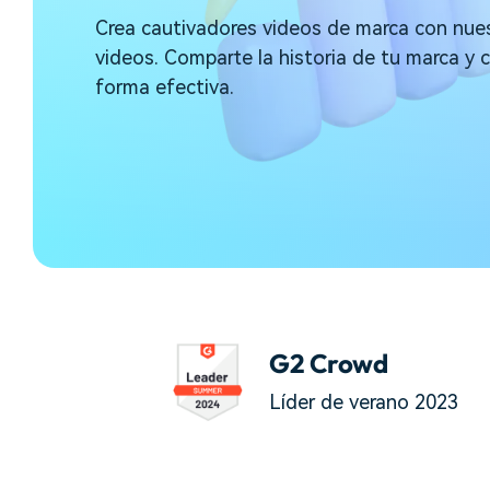
creadores
creador
Crea cautivadores videos de marca con nue
Editor de video para iPad
videos. Comparte la historia de tu marca y 
forma efectiva.
G2 Crowd
Líder de verano 2023