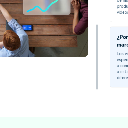
de hi
produ
video
¿Por
mar
Los v
espec
a com
a est
difer