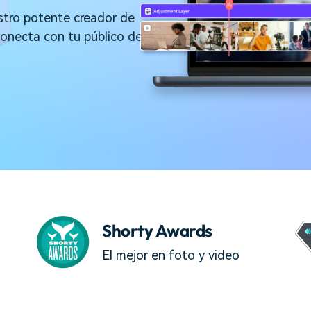
Descargar gratis
Instagram
es de habla hispana.
stro potente creador de
Explora todas las 
Facebook
conecta con tu público de
Twitter
Descargar gratis
Descargar gratis
Descargar gratis
Shorty Awards
El mejor en foto y video