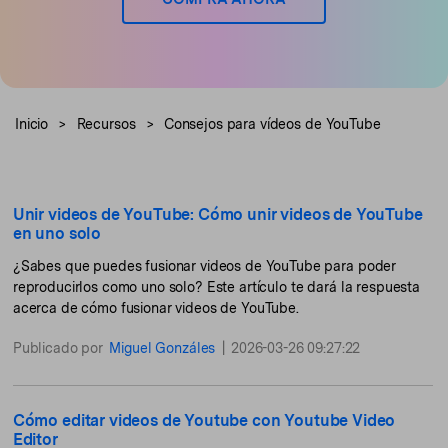
Buscar
Inspírate con Filmora
Taller creativo
Encuentra aquí lo que otros
Con nuestros consejos y
Afíliate
usuarios crean con Filmora
trucos, queremos ayudarte a
Consigue una afiliación a
crecer e inspirar tu próximo
nivel empresarial
video
Inicio
>
Recursos
>
Consejos para vídeos de YouTube
Soporte
Centro de creadores
Plantillas en español
Conocimiento
Unir videos de YouTube: Cómo unir videos de YouTube
Muestra tu creatividad sin
Explora las plantillas de video
en uno solo
límites con el Centro de
editables diseñadas para
creadores
creadores de habla hispana.
¿Sabes que puedes fusionar videos de YouTube para poder
reproducirlos como uno solo? Este artículo te dará la respuesta
Comunidad
acerca de cómo fusionar videos de YouTube.
Contenido destacado
Publicado por
Miguel Gonzáles
|
2026-03-26 09:27:22
Cómo editar videos de Youtube con Youtube Video
Editor