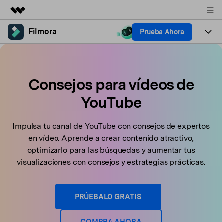
Filmora
Prueba Ahora
Productos destacados
Creatividad digital con AIGC
Productos
Empresas
Utilidades
Resumen
Plataformas
Consejos para vídeos de
IA
Quiénes somos
Soluciones
YouTube
Características
Video e imagen
Soluciones
Sala de prensa
Recursos creativos
Audio
Impulsa tu canal de YouTube con consejos de expertos
Filmora para
Recursos
Tienda
en vídeo. Aprende a crear contenido atractivo,
Texto
Creación
optimizarlo para las búsquedas y aumentar tus
Ayuda
Soporte
visualizaciones con consejos y estrategias prácticas.
Ideas para editar
Efectos especiales DIY
Adquiere conocimientos
Descubre cómo crear un
Precios
Iniciar sesión
fundamentales de edición de
efecto especial
PRÚEBALO GRATIS
Contáctanos
Empresas
video
Estamos aquí para ayudarte
Una solución de video sencilla
para empresas
COMPRA AHORA