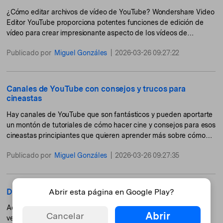
¿Cómo editar archivos de vídeo de YouTube? Wondershare Video
Editor YouTube proporciona potentes funciones de edición de
vídeo para crear impresionante aspecto de los vídeos de
YouTube.
Publicado por
Miguel Gonzáles
|
2026-03-26 09:27:22
Canales de YouTube con consejos y trucos para
cineastas
Hay canales de YouTube que son fantásticos y pueden aportarte
un montón de tutoriales de cómo hacer cine y consejos para esos
cineastas principiantes que quieren aprender más sobre cómo
dirigir una pe
Publicado por
Miguel Gonzáles
|
2026-03-26 09:27:35
Abrir esta página en Google Play?
Descargar vídeos de YouTube en iPhone o iPad
Además, YouTube es propiedad de Google, la cual también a su
Abrir
Cancelar
vez equipa con Android a todos los dispositivos Samsung. Con