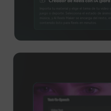
Importa tu material y elige el tema d
juego o deporte. Selecciona el estado
música, y AI Reels Maker se encarga
contenido listo para Reels en minuto