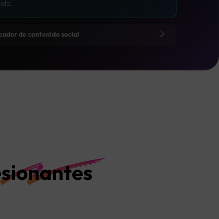
ido.
icador de contenido social
esionantes