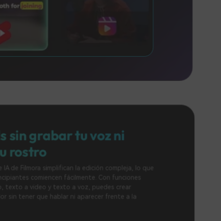
grabar tu voz ni
ro
a simplifican la edición compleja, lo que
comiencen fácilmente. Con funciones
ideo y texto a voz, puedes crear
que hablar ni aparecer frente a la