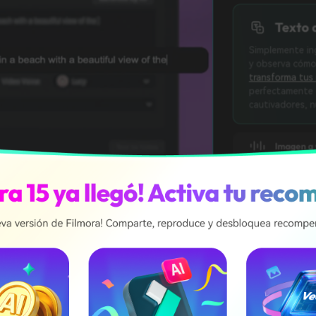
Texto a video
Simplemente ingresa tu tex
y observa cómo la función
transforma tus ideas en vi
perfectamente combinadas,
cautivadores, nunca ha sido 
Imagen a video
Audio a video
Texto a voz