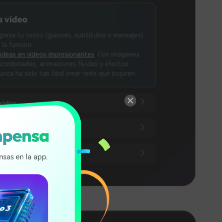
to (guiones, subtítulos o mensajes)
deos impresionantes
. Con imágenes
 animaciones fluidas y efectos
tan fácil crear reels que inspiren.