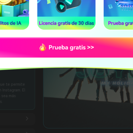
ación de tus
agram
ción compleja, lo que permite
ente. Con funciones como
 voz, puedes crear contenido
cer frente a la cámara.
siciones
 filtros
, lo que te permite
 actuales en Instagram. El
u contenido sea más
stagram Reels.
o