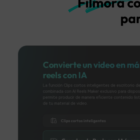
Filmora co
par
Convierte un video 
reels con IA
La función Clips cortos inteligentes de e
combinada con AI Reels Maker exclusivo 
permite producir de manera eficiente con
de tu material de video.
Clips cortos inteligentes
Creador de Reels con 