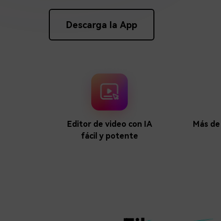
creadores
creador
Editor de video para iPad
Descarga la App
Editor de video con IA
Más de 
fácil y potente