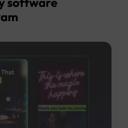
 y software
gram