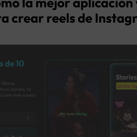
mo la mejor aplicación
a crear reels de Insta
en más de 10
scritorio de Filmora,
para dispositivos móviles, te
tenido listo para reels a partir
IA (para móviles)