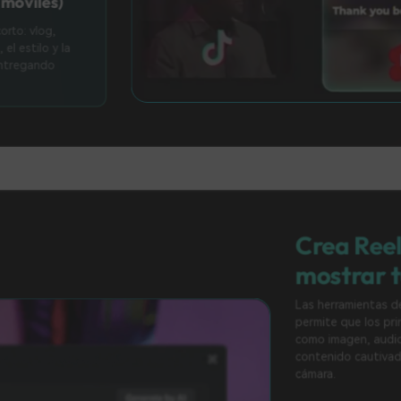
e tu video corto: vlog,
 de ánimo, el estilo y la
 del resto, entregando
s.
Crea Reels sin 
mostrar tu rost
Las herramientas de IA de Filmor
permite que los principiantes 
como imagen, audio, texto a v
contenido cautivador sin tener 
cámara.