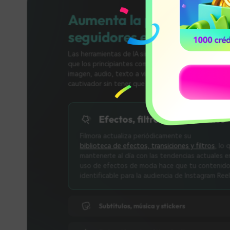
Aumenta la particip
seguidores en Inst
Las herramientas de IA simplifican la edi
que los principiantes comiencen fácilm
imagen, audio, texto a video y texto a
cautivador sin tener que hablar ni apare
Efectos, filtros y tran
Filmora actualiza periódicamente su
biblioteca de efectos, transiciones y
mantenerte al día con las tendencias
uso de efectos de moda hace que t
identificable para la audiencia de In
Subtítulos, música y stickers
Detección automática de ritm