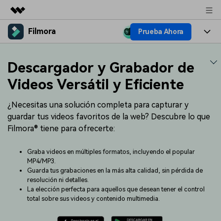
Filmora
Prueba Ahora
Productos destacados
Creatividad digital con AIGC
Productos
Empresas
Descargador y Grabador de
Utilidades
Resumen
Plataformas
IA
Videos Versátil y Eficiente
Quiénes somos
Soluciones
Características
Video e imagen
¿Necesitas una solución completa para capturar y
Soluciones
Sala de prensa
guardar tus videos favoritos de la web? Descubre lo que
Recursos creativos
Audio
Filmora® tiene para ofrecerte:
Filmora para
Recursos
Tienda
Texto
Creación
Graba videos en múltiples formatos, incluyendo el popular
Ayuda
Soporte
MP4/MP3.
Guarda tus grabaciones en la más alta calidad, sin pérdida de
Ideas para editar
Efectos especiales DIY
resolución ni detalles.
Adquiere conocimientos
Descubre cómo crear un
Precios
Iniciar sesión
La elección perfecta para aquellos que desean tener el control
fundamentales de edición de
efecto especial
Contáctanos
Empresas
total sobre sus videos y contenido multimedia.
video
Estamos aquí para ayudarte
Una solución de video
sencilla para empresas