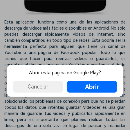
Esta aplicación funciona como una de las aplicaciones de
descarga de videos más fáciles disponibles en Android. No sólo
puedes descargar rápidamente videos de Internet, sino
también compartirlos en todo tipo de redes. Esta podría ser la
herramienta perfecta para alguien que tiene un canal de
YouTube o una página de Facebook popular. Todo lo que
tienes que hacer para reenviar videos o guardarlos, es
encontrar el clip que quieres de YouTube y mantener el dedo
sobre el video para activar la función de descarga. Todos los
Abrir esta página en Google Play?
videos que descargues aparecerán en un gestor de archivos al
otro lado de la pantalla. El único inconveniente de esta
Abrir
Cancelar
aplicación es que no funciona bien cuando pausas y reanudas
la descarga de archivos. Los creadores también han
solucionado los problemas de conexión para que no se pierdan
todos los datos que intentas guardar. Videoder es una gran
manera de guardar tus videos y publicarlos rápidamente en
línea, pero es importante que planees realizar todas las
descargas de una sola vez en lugar de pausar y reanudar