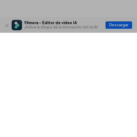
Filmora - Editor de video IA
Descargar
¡Activa la chispa de la innovación con la IA!
Productos
Wondershare
Explorar IA
Centro de soporte