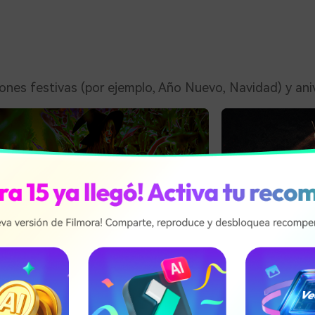
iones festivas (por ejemplo, Año Nuevo, Navidad) y aniv
rtura de la noche de Halloween
Introducción de ter