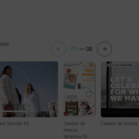
ores
01
—
08
ue Sencillo 03
Cambio de
Cambio de música 
música
dinámica 05