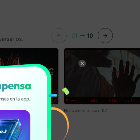
01
—
10
ersarios.
ror 05
Halloween oscuro 02