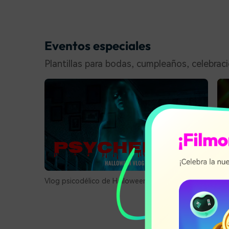
Eventos especiales
Plantillas para bodas, cumpleaños, celebrac
Vlog psicodélico de Halloween 02
Ape