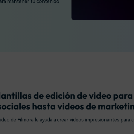
Instagram
para mantener tu contenido
s de habla hispana.
Explora todas las 
Facebook
Twitter
Descargar gratis
Descargar gratis
Descargar gratis
antillas de edición de video par
ociales hasta videos de marketi
 video de Filmora le ayuda a crear videos impresionantes para 