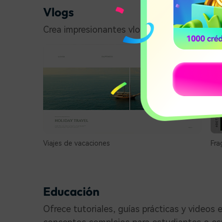
Vlogs
Crea impresionantes vlogs de viajes con plan
Viajes de vacaciones
Fra
Educación
Ofrece tutoriales, guías prácticas y videos e