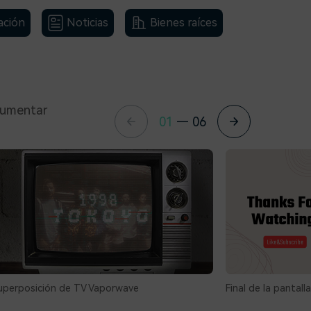
ación
Noticias
Bienes raíces
aumentar
01
—
06
uperposición de TV Vaporwave
Final de la pantall