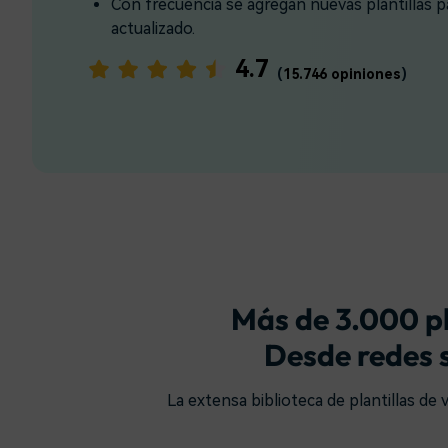
Con frecuencia se agregan nuevas plantillas 
creadores
creadore
actualizado.
Editor de video para iPad
4.7
(
15.746 opiniones
)
Más de 3.000 pl
Desde redes s
La extensa biblioteca de plantillas de