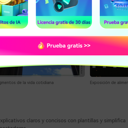
tillas dinámicas que resaltan sus aventuras, ubicacion
gmentos de la vida cotidiana
Exposición de alime
xplicativos claros y concisos con plantillas y simplifica