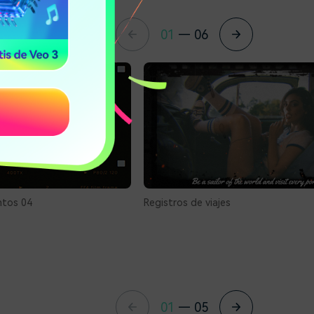
01
—
06
es y experiencias.
ntos 04
Registros de viajes
01
—
05