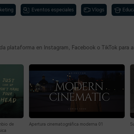
keting
Eventos especiales
Vlogs
Educ
cada plataforma en Instagram, Facebook o TikTok para 
mbio de
Apertura cinematográfica moderna 01
S
ica