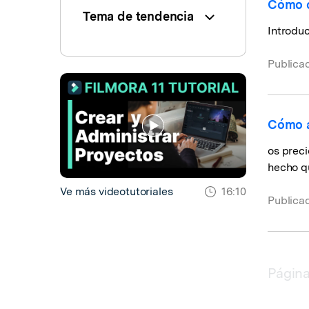
Cómo c
Tema de tendencia
Introduc
Publica
Cómo a
os prec
hecho q
Ve más videotutoriales
16:10
Publica
Página