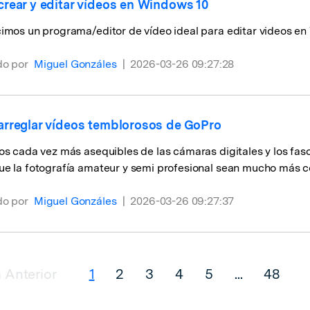
rear y editar vídeos en Windows 10
imos un programa/editor de vídeo ideal para editar videos e
do por
Miguel Gonzáles
|
2026-03-26 09:27:28
rreglar vídeos temblorosos de GoPro
ios cada vez más asequibles de las cámaras digitales y los f
ue la fotografía amateur y semi profesional sean mucho más c
do por
Miguel Gonzáles
|
2026-03-26 09:27:37
 Anterior
1
2
3
4
5
...
48