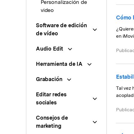
Personalización de
video
Cómo h
Software de edición
¿Quiere
de vídeo
en iMovi
Audio Edit
Publica
Herramienta de IA
Estabi
Grabación
Tal vez 
Editar redes
acoplad
sociales
Publica
Consejos de
marketing