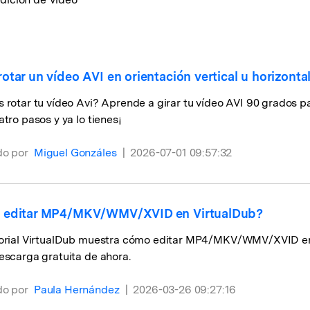
Instagram
s de habla hispana.
Explora todas las 
Facebook
Twitter
Descargar gratis
tar un vídeo AVI en orientación vertical u horizonta
Descargar gratis
Descargar gratis
 rotar tu vídeo Avi? Aprende a girar tu vídeo AVI 90 grados par
atro pasos y ya lo tienes¡
do por
Miguel Gonzáles
|
2026-07-01 09:57:32
 editar MP4/MKV/WMV/XVID en VirtualDub?
torial VirtualDub muestra cómo editar MP4/MKV/WMV/XVID en V
escarga gratuita de ahora.
do por
Paula Hernández
|
2026-03-26 09:27:16