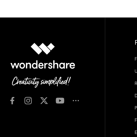
F
U
R
D
P
F