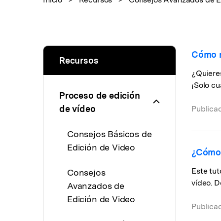
creadores
creadore
Editor de video para iPad
Cómo ro
Recursos
¿Quieres
¡Solo cu
Proceso de edición
de vídeo
Publica
Consejos Básicos de
Edición de Video
¿Cómo
Este tu
Consejos
vídeo. D
Avanzados de
Edición de Video
Publica