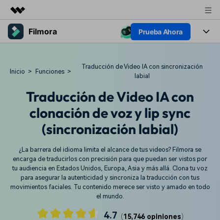
Filmora
Prueba Ahora
Productos destacados
Creatividad digital con AIGC
Productos
Empresas
Utilidades
Traducción de Video IA con sincronización
Inicio
>
Funciones
>
Resumen
labial
Plataformas
IA
Quiénes somos
Soluciones
Traducción de Video IA con
Características
Video e imagen
Sala de prensa
Soluciones
clonación de voz y lip sync
Recursos creativos
Audio
(sincronización labial)
Filmora para
Tienda
Recursos
Texto
Creación
¿La barrera del idioma limita el alcance de tus videos? Filmora se
Soporte
Ayuda
encarga de traducirlos con precisión para que puedan ser vistos por
tu audiencia en Estados Unidos, Europa, Asia y más allá. Clona tu voz
Ideas para editar
Efectos especiales DIY
para asegurar la autenticidad y sincroniza la traducción con tus
Adquiere conocimientos
Descubre cómo crear un
Precios
Iniciar sesión
movimientos faciales. Tu contenido merece ser visto y amado en todo
fundamentales de edición de
efecto especial
el mundo.
Contáctanos
Empresas
video
Estamos aquí para ayudarte
Una solución de video
4.7
(
15,746 opiniones
)
sencilla para empresas