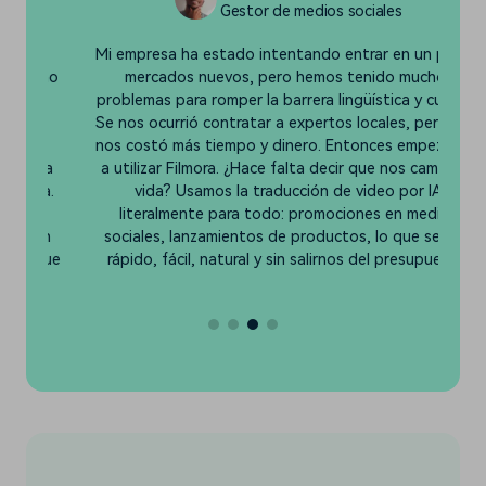
Gestor de medios sociales
Mi empresa ha estado intentando entrar en un par de
mo
mercados nuevos, pero hemos tenido muchos
s
problemas para romper la barrera lingüística y cultural.
d
n
Se nos ocurrió contratar a expertos locales, pero solo
nos costó más tiempo y dinero. Entonces empezamos
la
a utilizar Filmora. ¿Hace falta decir que nos cambió la
a.
vida? Usamos la traducción de video por IA
literalmente para todo: promociones en medios
e
n
sociales, lanzamientos de productos, lo que sea. Es
que
rápido, fácil, natural y sin salirnos del presupuesto.