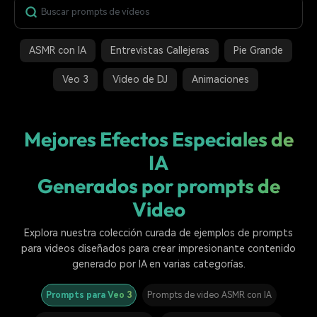
Buscar
Inspírate con Filmora
Taller creativo
Encuentra aquí lo que otros
Con nuestros consejos y
ASMR con IA
Entrevistas Callejeras
Pie Grande
Afíliate
usuarios crean con Filmora
trucos, queremos ayudarte a
Consigue una afiliación a
crecer e inspirar tu próximo
Veo 3
Video de DJ
Animaciones
nivel empresarial
video
Soporte
Mejores Efectos Especiales de
Centro de creadores
Plantillas en español
Conocimiento
IA
Muestra tu creatividad sin
Explora las plantillas de video
límites con el Centro de
editables diseñadas para
Generados por prompts de
creadores
creadores de habla hispana.
Video
Comunidad
Explora nuestra colección curada de ejemplos de prompts
Contenido destacado
para videos diseñados para crear impresionante contenido
generado por IA en varias categorías.
Prompts para Veo 3
Prompts de video ASMR con IA