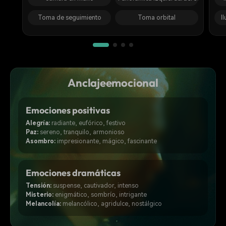
Toma de seguimiento
Toma orbital
I
Anclaje
emocional
Emociones positivas
Alegría:
radiante, eufórico, festivo
Paz:
sereno, tranquilo, armonioso
Asombro:
impresionante, mágico, fascinante
Emociones dramáticas
Tensión:
suspense, cautivador, intenso
Misterio:
enigmático, sombrío, intrigante
Melancolía:
melancólico, agridulce, nostálgico