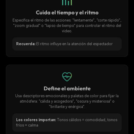
Cuida el tiempo y el ritmo
Especifica el ritmo de las acciones: "lentamente", "corte rápido",
"zoom gradual" o "lapso de tiempo" para controlar el ritmo del
video.
Recuerda:
El ritmo influye en la atención del espectador
Define el ambiente
Usa descriptores emocionales y paletas de color para fijar la
atmósfera: "cálida y acogedora", "oscura y misteriosa" o
"brillante y enérgica".
Los colores importan:
Tonos cálidos = comodidad, tonos
fríos = calma