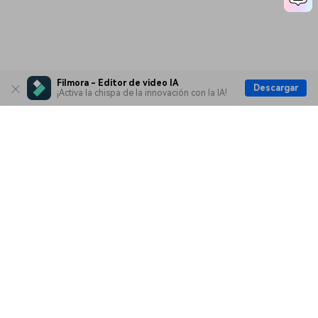
Filmora - Editor de video IA
Descargar
¡Activa la chispa de la innovación con la IA!
Productos
Wondershare
Explorar IA
Centro de soporte