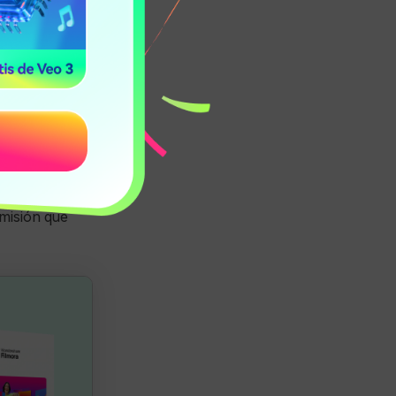
ma completo)
 I. La
encia de
s realizar al
aformas de
para una
tas,
smisión que