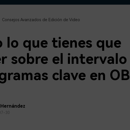
Descargar gratis
Instagram
es de habla hispana.
Explora todas las 
Facebook
Consejos Avanzados de Edición de Video
Twitter
Descargar gratis
Descargar gratis
 lo que tienes que
Descargar gratis
r sobre el intervalo
gramas clave en O
 Hernández
07-30