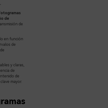
.
 fotogramas
ño de
ransmisión de
do en función
ervalos de
 de
bles y claras,
encia de
ontenido de
 clave mayor.
gramas