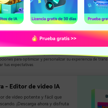
 frecuencia con la que se envía un fotograma clave (fotogra
ecuencia. También se lo conoce como intervalo de fotogramas
del intervalo de fotogramas clave permite controlar la frecu
e imágenes en una secuencia de video
e fotogramas clave también es un ajuste fundamental que debe
deos en OBS para optimizar tu contenido para diferentes plat
omo YouTube, Twitch, TikTok, Facebook, etc.
darte a establecer el intervalo de fotogramas clave óptimo 
e video de máxima calidad, OBS ofrece una serie de herramien
pciones para optimizar y personalizar su experiencia de tran
r tus expectativas.
a - Editor de video IA
tor de vídeo potente y fácil que
scando. ¡Descarga ahora y disfruta