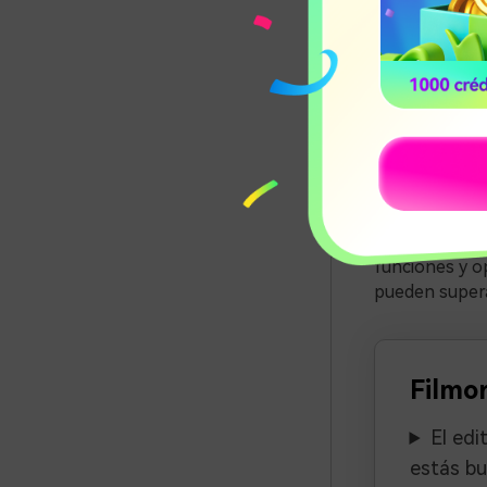
determinar la
durante una s
configuración 
transmisión d
El intervalo d
editar tus vi
transmisión c
Además de ayu
transmisión d
funciones y o
pueden supera
Filmor
El edi
estás bu