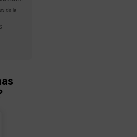
s de la
S
mas
?