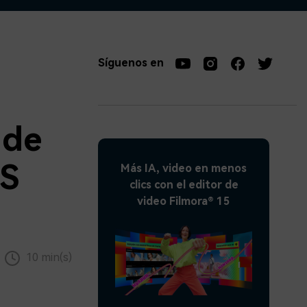
soluciones >
Síguenos en
 de
BS
Más IA, video en menos
clics con el editor de
video Filmora® 15
10 min(s)