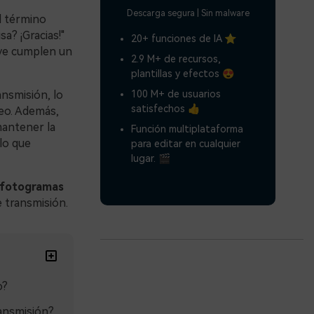
Descarga segura | Sin malware
l término
a? ¡Gracias!"
20+ funciones de IA ⭐
ave cumplen un
2.9 M+ de recursos,
plantillas y efectos 😍
100 M+ de usuarios
ansmisión, lo
satisfechos 👍
deo. Además,
mantener la
Función multiplataforma
lo que
para editar en cualquier
lugar. 🎬
 fotogramas
e transmisión.
o?
ransmisión?