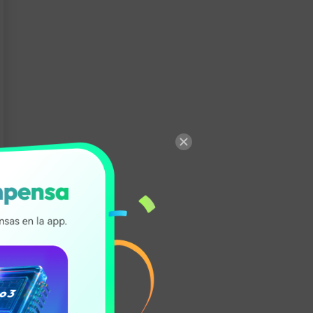
ntal que
da a