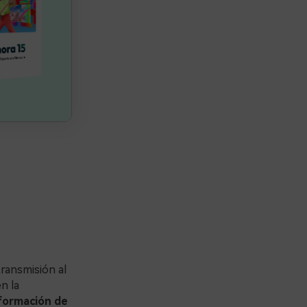
transmisión al
n la
nformación de