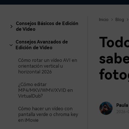
creadores
creador
Editor de video para iPad
Inicio
Blog
Consejos Básicos de Edición
de Video
Todo
Consejos Avanzados de
Edición de Video
sabe
Cómo rotar un vídeo AVI en
orientación vertical u
foto
horizontal 2026
¿Cómo editar
MP4/MKV/WMV/XVID en
VirtualDub?
Paula
Cómo hacer un vídeo con
2026-
pantalla verde o chroma key
en iMovie