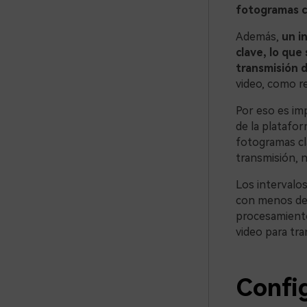
fotogramas cl
Además,
un i
clave, lo que
transmisión d
video, como r
Por eso es im
de la platafor
fotogramas cla
transmisión, n
Los intervalos
con menos def
procesamiento
video para tra
Confi