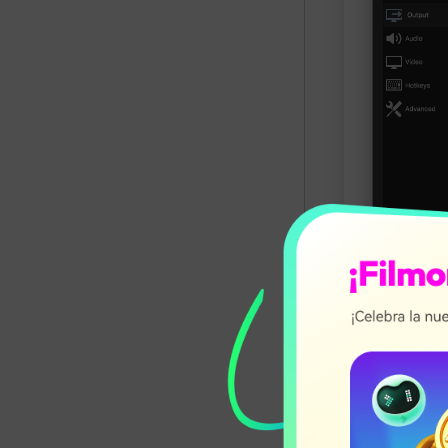
El intervalo 
define la frec