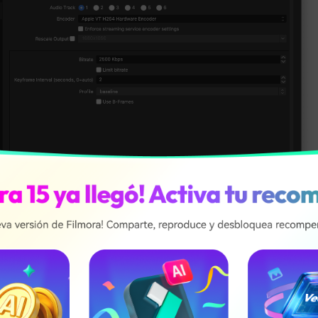
de fotogramas clave es un parámetro de codificación fundame
uencia de los fotogramas clave en una secuencia de video. Ayu