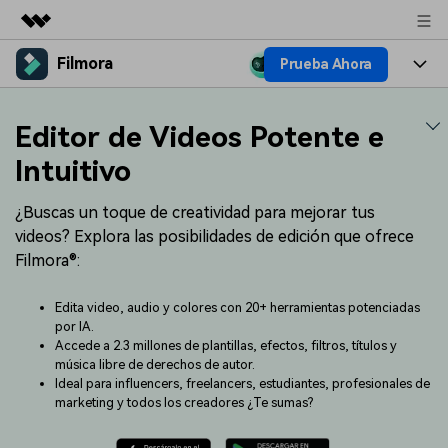
Filmora
Prueba Ahora
Productos destacados
Creatividad digital con AIGC
Productos
Empresas
Editor de Videos Potente e
Utilidades
Resumen
Plataformas
IA
Intuitivo
Quiénes somos
Soluciones
Características
Video e imagen
¿Buscas un toque de creatividad para mejorar tus
Soluciones
Sala de prensa
videos? Explora las posibilidades de edición que ofrece
Recursos creativos
Audio
Filmora®:
Filmora para
Recursos
Tienda
Texto
Creación
Edita video, audio y colores con 20+ herramientas potenciadas
Ayuda
Soporte
por IA.
Accede a 2.3 millones de plantillas, efectos, filtros, títulos y
Ideas para editar
Efectos especiales DIY
música libre de derechos de autor.
Adquiere conocimientos
Descubre cómo crear un
Precios
Iniciar sesión
Ideal para influencers, freelancers, estudiantes, profesionales de
fundamentales de edición de
efecto especial
Contáctanos
Empresas
marketing y todos los creadores ¿Te sumas?
video
Estamos aquí para ayudarte
Una solución de video
sencilla para empresas