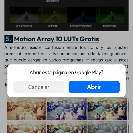
5.
Motion Array 10 LUTs Gratis
A menudo, existe confusión entre los LUTs y los ajustes
preestablecidos. Los LUTs son un conjunto de datos genéricos
que puede cargar en varios programas, mientras que ajustes
preestablecidos se usan para un programa en específico. Los
Abrir esta página en Google Play?
LUTs gratuitos de Motion Array 10 ayudan en la corrección de
color al cargar el LUT en su videoclip y luego usar los otros 10
filtros de color disponibles dentro del programa Motion Array.
Abrir
Cancelar