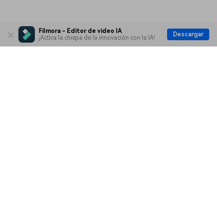
Filmora - Editor de video IA
Descargar
¡Activa la chispa de la innovación con la IA!
Productos
Wondershare
Explorar IA
Centro de soporte