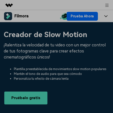
Filmora
Prueba Ahora
Productos destacados
Creatividad digital con AIGC
Productos
Empresas
Creador de Slow Motion
Utilidades
Resumen
Plataformas
IA
Quiénes somos
¡Ralentiza la velocidad de tu video con un mejor control
Soluciones
Características
de tus fotogramas clave para crear efectos
Video e imagen
Soluciones
Sala de prensa
cinematográficos únicos!
Recursos creativos
Audio
Filmora para
Recursos
Tienda
Plantilla preestablecida de movimientos slow motion populares
Texto
Mantén el tono de audio para que sea cómodo
Creación
Personaliza tu efecto de cámara lenta
Ayuda
Soporte
Ideas para editar
Efectos especiales DIY
Adquiere conocimientos
Descubre cómo crear un
Precios
Iniciar sesión
Pruébalo gratis
fundamentales de edición de
efecto especial
Contáctanos
Empresas
video
Estamos aquí para ayudarte
Una solución de video
sencilla para empresas