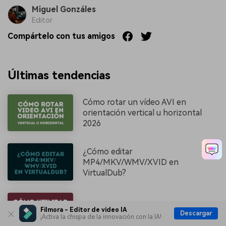
Miguel Gonzáles
Editor
Compártelo con tus amigos
Últimas tendencias
Cómo rotar un vídeo AVI en
orientación vertical u horizontal
2026
¿Cómo editar
MP4/MKV/WMV/XVID en
VirtualDub?
Cómo hacer un vídeo con pantalla
Filmora - Editor de video IA
Descargar
verde o chroma key en iMovie
¡Activa la chispa de la innovación con la IA!