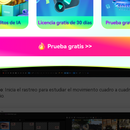
do
: Inicia el rastreo para estudiar el movimiento cuadro a cuadro
o.