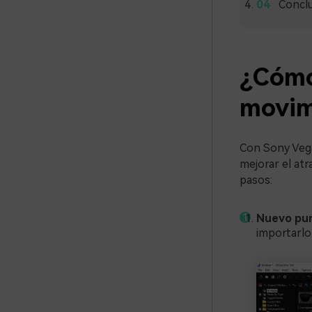
Concl
¿Cómo 
movim
Con Sony Vega
mejorar el atr
pasos:
Nuevo pun
importarlo