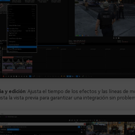
ia y edición
: Ajusta el tiempo de los efectos y las líneas de 
usta la vista previa para garantizar una integración sin proble