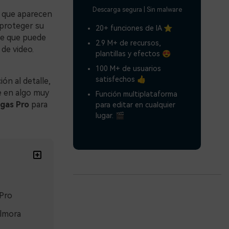
Descarga segura | Sin malware
s que aparecen
 proteger su
20+ funciones de IA ⭐
te que puede
2.9 M+ de recursos,
de video.
plantillas y efectos 😍
100 M+ de usuarios
satisfechos 👍
ón al detalle,
e en algo muy
Función multiplataforma
gas Pro
para
para editar en cualquier
lugar. 🎬
 Pro
ilmora