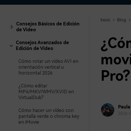
creadores
creador
Editor de video para iPad
Inicio
Blog
Consejos Básicos de Edición
de Video
¿Cóm
Consejos Avanzados de
Edición de Video
movi
Cómo rotar un vídeo AVI en
orientación vertical u
Pro?
horizontal 2026
¿Cómo editar
MP4/MKV/WMV/XVID en
VirtualDub?
Paula
Cómo hacer un vídeo con
2026-
pantalla verde o chroma key
en iMovie