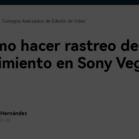
Descargar gratis
Instagram
es de habla hispana.
Explora todas las 
Facebook
Consejos Avanzados de Edición de Video
Twitter
Descargar gratis
Descargar gratis
o hacer rastreo de
Descargar gratis
miento en Sony Ve
 Hernández
07-30