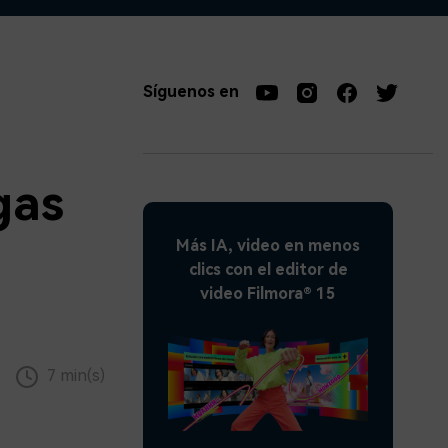
soluciones >
Síguenos en
gas
Más IA, video en menos
clics con el editor de
video Filmora® 15
7 min(s)