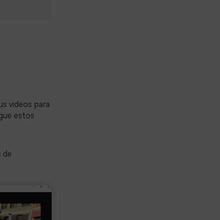
s videos para
igue estos
s de