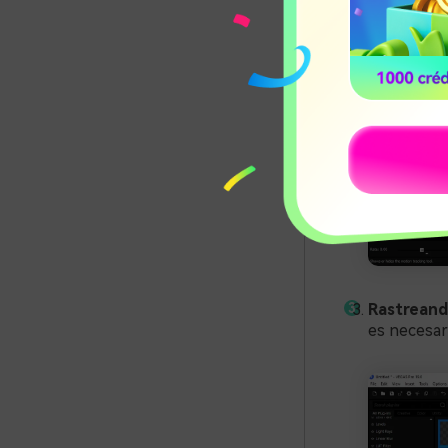
Rastrean
es necesari