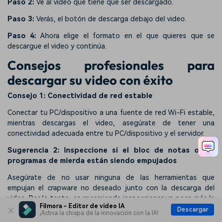
Paso 2:
Ve al video que tiene que ser descargado.
Paso 3:
Verás, el botón de descarga debajo del video.
Paso 4:
Ahora elige el formato en el que quieres que se
descargue el video y continúa.
Consejos profesionales para
descargar su video con éxito
Consejo 1: Conectividad de red estable
Conectar tu PC/dispositivo a una fuente de red Wi-Fi estable,
mientras descargas el video, asegúrate de tener una
conectividad adecuada entre tu PC/dispositivo y el servidor.
Sugerencia 2: Inspeccione si el bloc de notas o los
programas de mierda están siendo empujados
Asegúrate de no usar ninguna de las herramientas que
empujan el crapware no deseado junto con la descarga del
video. Por lo tanto, se recomienda inspeccionar un poco más la
Filmora - Editor de video IA
herramienta online YouTube Downloader. Puede confiar en las
Descargar
¡Activa la chispa de la innovación con la IA!
herramientas mencionadas anteriormente ya que no empujan el