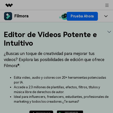
Filmora
Prueba Ahora
Productos destacados
Creatividad digital con AIGC
Productos
Empresas
Editor de Videos Potente e
Utilidades
Resumen
Plataformas
IA
Intuitivo
Quiénes somos
Soluciones
Características
Video e imagen
¿Buscas un toque de creatividad para mejorar tus
Soluciones
Sala de prensa
videos? Explora las posibilidades de edición que ofrece
Recursos creativos
Audio
Filmora®:
Filmora para
Recursos
Tienda
Texto
Creación
Edita video, audio y colores con 20+ herramientas potenciadas
Ayuda
Soporte
por IA.
Accede a 2.3 millones de plantillas, efectos, filtros, títulos y
Ideas para editar
Efectos especiales DIY
música libre de derechos de autor.
Adquiere conocimientos
Descubre cómo crear un
Precios
Iniciar sesión
Ideal para influencers, freelancers, estudiantes, profesionales de
fundamentales de edición de
efecto especial
Contáctanos
Empresas
marketing y todos los creadores ¿Te sumas?
video
Estamos aquí para ayudarte
Una solución de video
sencilla para empresas