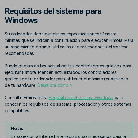
Buscar
Requisitos del sistema para
Inspírate con Filmora
Taller creativo
Windows
Encuentra aquí lo que otros
Con nuestros consejos y
Afíliate
usuarios crean con Filmora
trucos, queremos ayudarte a
Consigue una afiliación a
crecer e inspirar tu próximo
Su ordenador debe cumplir las especificaciones técnicas
nivel empresarial
video
mínimas que se indican a continuación para ejecutar Filmora. Para
un rendimiento óptimo, utilice las especificaciones del sistema
Soporte
recomendadas.
Centro de creadores
Plantillas en español
Conocimiento
Puede que necesites actualizar tus controladores gráficos para
Muestra tu creatividad sin
Explora las plantillas de video
ejecutar Filmora. Mantén actualizados los controladores
límites con el Centro de
editables diseñadas para
gráficos de tu ordenador para obtener el máximo rendimiento
creadores
creadores de habla hispana.
de tu hardware.
Descubre cómo >
Comunidad
Consulte Filmora para
Requisitos del sistema Windows
para
conocer los requisitos de sistema, procesador y otros sistemas
Contenido destacado
compatibles:
Nota:
La conexión a Internet y el registro son necesarios para la