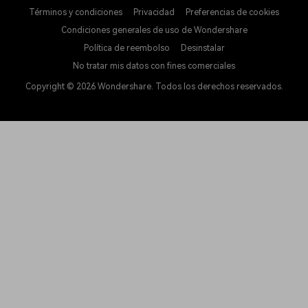
Términos y condiciones
Privacidad
Preferencias de cookies
Condiciones generales de uso de Wondershare
Política de reembolso
Desinstalar
No tratar mis datos con fines comerciales
Copyright © 2026
Wondershare. Todos los derechos reservados.