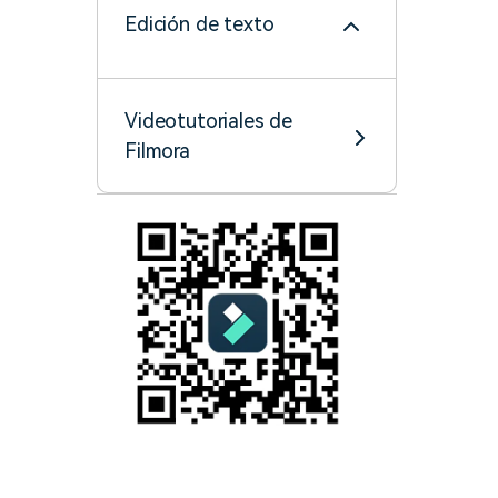
Edición de texto
Personalización de
video- Win
Videotutoriales de
Filmora
Exportar & Compartir
Cloud Backup