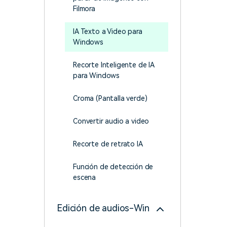
creadores
creador
Filmora
Editor de video para iPad
IA Texto a Video para
Windows
Recorte Inteligente de IA
para Windows
Croma (Pantalla verde)
Convertir audio a video
Recorte de retrato IA
Función de detección de
escena
Edición de audios-Win