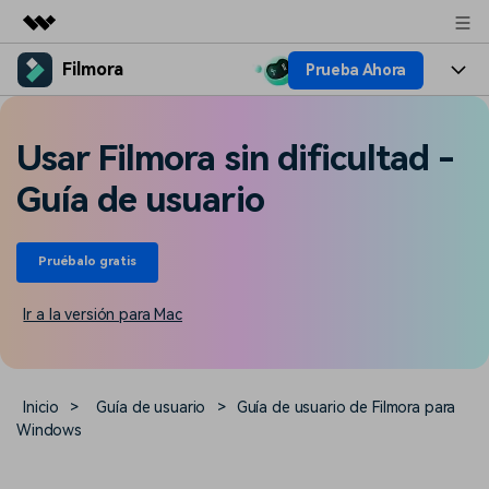
Filmora
Prueba Ahora
Productos destacados
Creatividad digital con AIGC
Productos
Empresas
Utilidades
Usar Filmora sin dificultad -
Resumen
Plataformas
IA
Quiénes somos
Guía de usuario
Soluciones
Características
Video e imagen
Soluciones
Sala de prensa
Recursos creativos
Pruébalo gratis
Audio
Filmora para
Recursos
Tienda
Ir a la versión para Mac
Texto
Creación
Ayuda
Soporte
Ideas para editar
Efectos especiales DIY
Adquiere conocimientos
Descubre cómo crear un
Inicio
>
Guía de usuario
>
Guía de usuario de Filmora para
Precios
Iniciar sesión
fundamentales de edición de
efecto especial
Windows
Contáctanos
Empresas
video
Estamos aquí para ayudarte
Una solución de video
sencilla para empresas