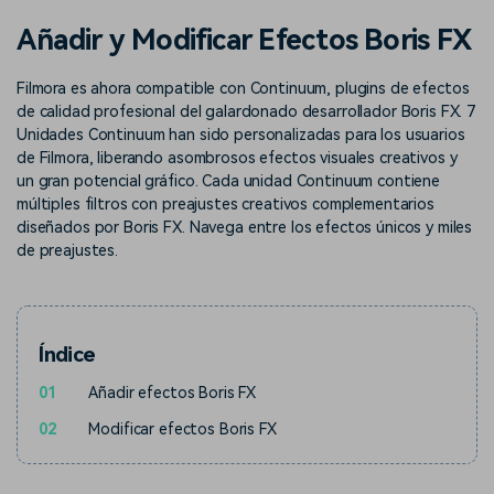
Buscar
Añadir y Modificar Efectos Boris FX
Inspírate con Filmora
Taller creativo
Encuentra aquí lo que otros
Con nuestros consejos y
Afíliate
Filmora es ahora compatible con Continuum, plugins de efectos
usuarios crean con Filmora
trucos, queremos ayudarte a
Consigue una afiliación a
crecer e inspirar tu próximo
de calidad profesional del galardonado desarrollador Boris FX. 7
nivel empresarial
video
Unidades Continuum han sido personalizadas para los usuarios
de Filmora, liberando asombrosos efectos visuales creativos y
Soporte
un gran potencial gráfico. Cada unidad Continuum contiene
múltiples filtros con preajustes creativos complementarios
Centro de creadores
Plantillas en español
Conocimiento
diseñados por Boris FX. Navega entre los efectos únicos y miles
Muestra tu creatividad sin
Explora las plantillas de video
de preajustes.
límites con el Centro de
editables diseñadas para
creadores
creadores de habla hispana.
Comunidad
Índice
Contenido destacado
01
Añadir efectos Boris FX
02
Modificar efectos Boris FX