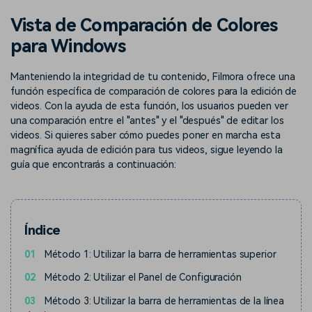
Buscar
Vista de Comparación de Colores
Inspírate con Filmora
Taller creativo
para Windows
Encuentra aquí lo que otros
Con nuestros consejos y
Afíliate
usuarios crean con Filmora
trucos, queremos ayudarte a
Consigue una afiliación a
crecer e inspirar tu próximo
Manteniendo la integridad de tu contenido, Filmora ofrece una
nivel empresarial
video
función específica de comparación de colores para la edición de
videos. Con la ayuda de esta función, los usuarios pueden ver
Soporte
una comparación entre el "antes" y el "después" de editar los
videos. Si quieres saber cómo puedes poner en marcha esta
Centro de creadores
Plantillas en español
Conocimiento
magnífica ayuda de edición para tus videos, sigue leyendo la
Muestra tu creatividad sin
Explora las plantillas de video
guía que encontrarás a continuación:
límites con el Centro de
editables diseñadas para
creadores
creadores de habla hispana.
Comunidad
Índice
Contenido destacado
01
Método 1: Utilizar la barra de herramientas superior
02
Método 2: Utilizar el Panel de Configuración
03
Método 3: Utilizar la barra de herramientas de la línea