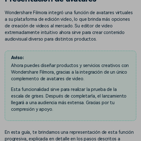
Buscar
Wondershare Filmora integró una función de avatares virtuales
Inspírate con Filmora
Taller creativo
a su plataforma de edición video, lo que brinda más opciones
Encuentra aquí lo que otros
Con nuestros consejos y
Afíliate
usuarios crean con Filmora
trucos, queremos ayudarte a
de creación de videos al mercado. Su editor de video
Consigue una afiliación a
crecer e inspirar tu próximo
extremadamente intuitivo ahora sirve para crear contenido
nivel empresarial
video
audiovisual diverso para distintos productos.
Soporte
Aviso:
Centro de creadores
Plantillas en español
Conocimiento
Ahora puedes diseñar productos y servicios creativos con
Muestra tu creatividad sin
Explora las plantillas de video
Wondershare Filmora, gracias a la integración de un único
límites con el Centro de
editables diseñadas para
complemento de avatares de video.
creadores
creadores de habla hispana.
Esta funcionalidad sirve para realizar la prueba de la
Comunidad
escala de grises. Después de completarla, el lanzamiento
llegará a una audiencia más extensa. Gracias por tu
Contenido destacado
compresión y apoyo.
En esta guía, te brindamos una representación de esta función
progresiva, explicada en detalle en los pasos descritos a