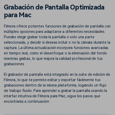
Buscar
Grabación de Pantalla Optimizada
Inspírate con Filmora
Taller creativo
para Mac
Encuentra aquí lo que otros
Con nuestros consejos y
Afíliate
usuarios crean con Filmora
trucos, queremos ayudarte a
Consigue una afiliación a
crecer e inspirar tu próximo
Filmora ofrece potentes funciones de grabación de pantalla con
nivel empresarial
video
múltiples opciones para adaptarse a diferentes necesidades.
Puedes elegir grabar toda la pantalla o solo una parte
Soporte
seleccionada, y decidir si deseas incluir o no la cámara durante la
captura. La última actualización incorpora funciones avanzadas
Centro de creadores
Plantillas en español
Conocimiento
en tiempo real, como el desenfoque o la eliminación del fondo
Muestra tu creatividad sin
Explora las plantillas de video
mientras grabas, lo que mejora la calidad profesional de tus
límites con el Centro de
editables diseñadas para
grabaciones.
creadores
creadores de habla hispana.
El grabador de pantalla está integrado en la suite de edición de
Comunidad
Filmora, lo que te permite editar y exportar fácilmente tus
grabaciones dentro de la misma plataforma, logrando un flujo
Contenido destacado
de trabajo fluido. Para aprender a grabar la pantalla usando la
interfaz intuitiva de Filmora para Mac, sigue los pasos que
encontrarás a continuación: