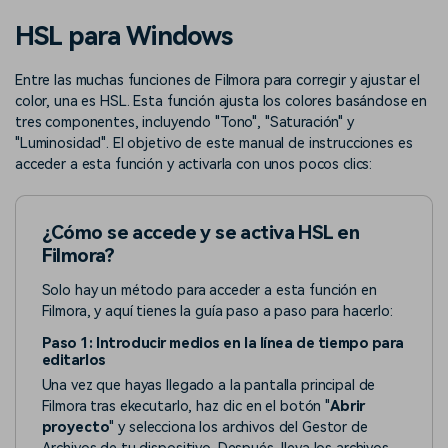
Buscar
HSL para Windows
Inspírate con Filmora
Taller creativo
Encuentra aquí lo que otros
Con nuestros consejos y
Afíliate
Entre las muchas funciones de Filmora para corregir y ajustar el
usuarios crean con Filmora
trucos, queremos ayudarte a
Consigue una afiliación a
crecer e inspirar tu próximo
color, una es HSL. Esta función ajusta los colores basándose en
nivel empresarial
video
tres componentes, incluyendo "Tono", "Saturación" y
"Luminosidad". El objetivo de este manual de instrucciones es
Soporte
acceder a esta función y activarla con unos pocos clics:
Centro de creadores
Plantillas en español
Conocimiento
Muestra tu creatividad sin
Explora las plantillas de video
¿Cómo se accede y se activa HSL en
límites con el Centro de
editables diseñadas para
Filmora?
creadores
creadores de habla hispana.
Solo hay un método para acceder a esta función en
Comunidad
Filmora, y aquí tienes la guía paso a paso para hacerlo:
Paso 1: Introducir medios en la línea de tiempo para
Contenido destacado
editarlos
Una vez que hayas llegado a la pantalla principal de
Filmora tras ekecutarlo, haz clic en el botón "
Abrir
proyecto
" y selecciona los archivos del Gestor de