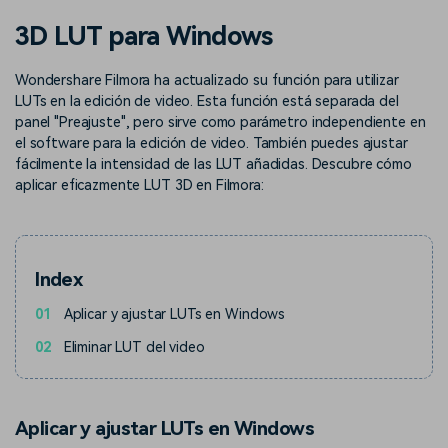
Buscar
3D LUT para Windows
Inspírate con Filmora
Taller creativo
Encuentra aquí lo que otros
Con nuestros consejos y
Afíliate
Wondershare Filmora ha actualizado su función para utilizar
usuarios crean con Filmora
trucos, queremos ayudarte a
Consigue una afiliación a
crecer e inspirar tu próximo
LUTs en la edición de video. Esta función está separada del
nivel empresarial
video
panel "Preajuste", pero sirve como parámetro independiente en
el software para la edición de video. También puedes ajustar
Soporte
fácilmente la intensidad de las LUT añadidas. Descubre cómo
aplicar eficazmente LUT 3D en Filmora:
Centro de creadores
Plantillas en español
Conocimiento
Muestra tu creatividad sin
Explora las plantillas de video
límites con el Centro de
editables diseñadas para
creadores
creadores de habla hispana.
Index
Comunidad
01
Aplicar y ajustar LUTs en Windows
Contenido destacado
02
Eliminar LUT del video
Aplicar y ajustar LUTs en Windows