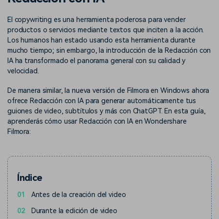
Buscar
El copywriting es una herramienta poderosa para vender
Inspírate con Filmora
Taller creativo
productos o servicios mediante textos que inciten a la acción.
Encuentra aquí lo que otros
Con nuestros consejos y
Afíliate
usuarios crean con Filmora
trucos, queremos ayudarte a
Los humanos han estado usando esta herramienta durante
Consigue una afiliación a
crecer e inspirar tu próximo
mucho tiempo; sin embargo, la introducción de la Redacción con
nivel empresarial
video
IA ha transformado el panorama general con su calidad y
velocidad.
Soporte
De manera similar, la nueva versión de Filmora en Windows ahora
Centro de creadores
Plantillas en español
Conocimiento
ofrece Redacción con IA para generar automáticamente tus
Muestra tu creatividad sin
Explora las plantillas de video
guiones de video, subtítulos y más con ChatGPT. En esta guía,
límites con el Centro de
editables diseñadas para
aprenderás cómo usar Redacción con IA en Wondershare
creadores
creadores de habla hispana.
Filmora:
Comunidad
Contenido destacado
Índice
01
Antes de la creación del video
02
Durante la edición de video