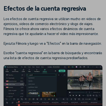
Buscar
Efectos de la cuenta regresiva
Inspírate con Filmora
Taller creativo
Encuentra aquí lo que otros
Con nuestros consejos y
Afíliate
Los efectos de cuenta regresiva se utilizan mucho en videos de
usuarios crean con Filmora
trucos, queremos ayudarte a
Consigue una afiliación a
crecer e inspirar tu próximo
ejercicios, videos de comercio electrónico y vlogs de viajes.
nivel empresarial
video
Filmora te ofrece ahora varios efectos dinámicos de cuenta
regresiva que te ayudarán a hacer el video más impresionante.
Soporte
Ejecuta Filmora y luego ve a "Efectos" en la barra de navegación.
Centro de creadores
Plantillas en español
Conocimiento
Muestra tu creatividad sin
Explora las plantillas de video
Escribe "cuenta regresiva" en la barra de búsqueda y encontrarás
límites con el Centro de
editables diseñadas para
una lista de efectos de cuenta regresiva prediseñados.
creadores
creadores de habla hispana.
Comunidad
Contenido destacado