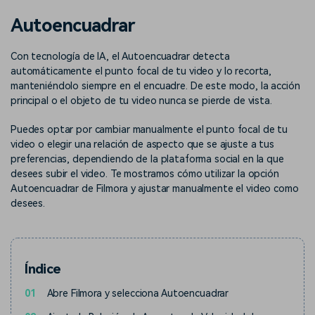
Buscar
Autoencuadrar
Inspírate con Filmora
Taller creativo
Encuentra aquí lo que otros
Con nuestros consejos y
Afíliate
Con tecnología de IA, el Autoencuadrar detecta
usuarios crean con Filmora
trucos, queremos ayudarte a
Consigue una afiliación a
crecer e inspirar tu próximo
automáticamente el punto focal de tu video y lo recorta,
nivel empresarial
video
manteniéndolo siempre en el encuadre. De este modo, la acción
principal o el objeto de tu video nunca se pierde de vista.
Soporte
Puedes optar por cambiar manualmente el punto focal de tu
Centro de creadores
Plantillas en español
Conocimiento
video o elegir una relación de aspecto que se ajuste a tus
Muestra tu creatividad sin
Explora las plantillas de video
preferencias, dependiendo de la plataforma social en la que
límites con el Centro de
editables diseñadas para
desees subir el video. Te mostramos cómo utilizar la opción
creadores
creadores de habla hispana.
Autoencuadrar de Filmora y ajustar manualmente el video como
desees.
Comunidad
Contenido destacado
Índice
01
Abre Filmora y selecciona Autoencuadrar