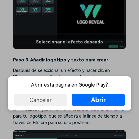
Seleccionar el efecto deseado
Paso 3. Añadir logotipo y texto para crear
Después de seleccionar un efecto y hacer clic en
"
Empezar a crear
" en la parte inferior derecha, tienes
que añadir la imagen de tu logotipo. A continuación,
Abrir esta página en Google Play?
configura el texto que se mostrará en la animación de
revelación del logotipo a través de la sección "
Editar
Abrir
Cancelar
texto
". Con todas las ediciones completadas, haz clic
en "
Finalizar
" para concluir la creación de una animación
para tu logotipo, que se añadirá a la línea de tiempo a
través de Filmora para su uso posterior.