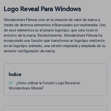
Buscar
Logo Reveal Para Windows
Inspírate con Filmora
Taller creativo
Encuentra aquí lo que otros
Con nuestros consejos y
Afíliate
Wondershare Filmora cree en la creación de valor de marca a
usuarios crean con Filmora
trucos, queremos ayudarte a
Consigue una afiliación a
crecer e inspirar tu próximo
través de diversos elementos influenciados por multimedia. Uno
nivel empresarial
video
de esos elementos es el propio logotipo, que crea todo el
entorno de la marca. Recientemente, Wondershare Filmora ha
Soporte
incorporado una función que transforma un logotipo existente
en un logotipo animado, una versión mejorada y ampliada de su
Centro de creadores
Plantillas en español
Conocimiento
anterior configuración de marca.
Muestra tu creatividad sin
Explora las plantillas de video
límites con el Centro de
editables diseñadas para
creadores
creadores de habla hispana.
Índice
Comunidad
01
¿Cómo utilizar la función Logo Reveal en
Contenido destacado
Wondershare Filmora?