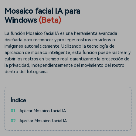
Buscar
Mosaico facial IA para
Inspírate con Filmora
Taller creativo
Windows
(Beta)
Encuentra aquí lo que otros
Con nuestros consejos y
Afíliate
usuarios crean con Filmora
trucos, queremos ayudarte a
Consigue una afiliación a
crecer e inspirar tu próximo
La función Mosaico facial IA es una herramienta avanzada
nivel empresarial
video
diseñada para reconocer y proteger rostros en videos o
imágenes automáticamente. Utilizando la tecnología de
Soporte
aplicación de mosaico inteligente, esta función puede rastrear y
cubrir los rostros en tiempo real, garantizando la protección de
Centro de creadores
Plantillas en español
Conocimiento
la privacidad, independientemente del movimiento del rostro
Muestra tu creatividad sin
Explora las plantillas de video
dentro del fotograma.
límites con el Centro de
editables diseñadas para
creadores
creadores de habla hispana.
Comunidad
Índice
Contenido destacado
01
Aplicar Mosaico facial IA
02
Ajustar Mosaico facial IA