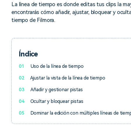
Descargar gratis
Instagram
La línea de tiempo es donde editas tus clips la ma
es de habla hispana.
Explora todas las 
encontrarás cómo añadir, ajustar, bloquear y oculta
Facebook
tiempo de Filmora.
Twitter
Descargar gratis
Descargar gratis
Descargar gratis
Índice
01
Uso de la línea de tiempo
02
Ajustar la vista de la línea de tiempo
03
Añadir y gestionar pistas
04
Ocultar y bloquear pistas
05
Dominar la edición con múltiples líneas de tiem