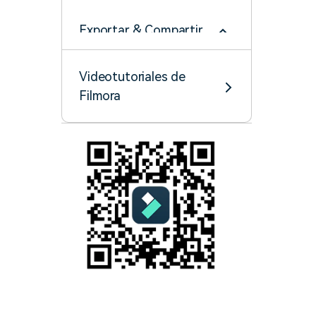
Exportar & Compartir
Cloud Backup
Videotutoriales de
Filmora