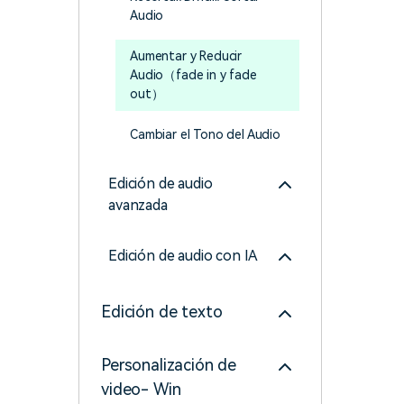
creadores
creador
Audio
Editor de video para iPad
Aumentar y Reducir
Audio（fade in y fade
out）
Cambiar el Tono del Audio
Edición de audio
avanzada
Edición de audio con IA
Edición de texto
Personalización de
video- Win