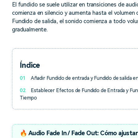
Descargar gratis
Instagram
El fundido se suele utilizar en transiciones de aud
es de habla hispana.
Explora todas las 
comienza en silencio y aumenta hasta el volumen 
Facebook
Fundido de salida, el sonido comienza a todo volu
Twitter
gradualmente.
Descargar gratis
Descargar gratis
Descargar gratis
Índice
01
Añadir Fundido de entrada y Fundido de salida en
02
Establecer Efectos de Fundido de Entrada y Fun
Tiempo
🔥 Audio Fade In / Fade Out: Cómo ajustar 