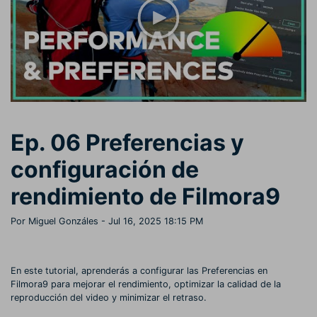
Buscar
Inspírate con Filmora
Taller creativo
Encuentra aquí lo que otros
Con nuestros consejos y
Afíliate
usuarios crean con Filmora
trucos, queremos ayudarte a
Consigue una afiliación a
crecer e inspirar tu próximo
nivel empresarial
video
Soporte
Ep. 06 Preferencias y
Centro de creadores
Plantillas en español
Conocimiento
Muestra tu creatividad sin
Explora las plantillas de video
configuración de
límites con el Centro de
editables diseñadas para
creadores
creadores de habla hispana.
rendimiento de Filmora9
Comunidad
Por Miguel Gonzáles
- Jul 16, 2025 18:15 PM
Contenido destacado
En este tutorial, aprenderás a configurar las Preferencias en
Filmora9 para mejorar el rendimiento, optimizar la calidad de la
reproducción del video y minimizar el retraso.