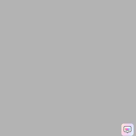
Ep. 08 Edición de audio
con Filmora9
Ep. 09 Corrección de
color y gradación de
color en Filmora9
Ep. 10 Añadiendo títulos
y textos en Filmora 9
Ep. 11 Aplicación de