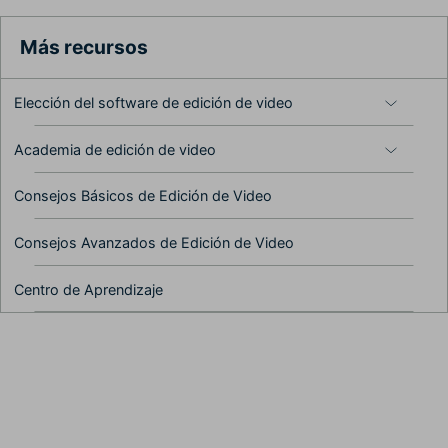
tiempo
Más recursos
Elección del software de edición de video
Ep. 05 Exportar y
compartir tu video
Academia de edición de video
Consejos Básicos de Edición de Video
Ep. 06 Preferencias y
Consejos Avanzados de Edición de Video
configuración de
rendimiento de Filmora9
Centro de Aprendizaje
Ep. 07 Uso y
personalización de la línea
de tiempo en Filmora9