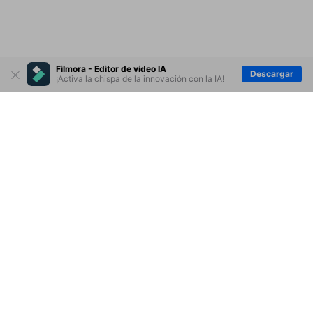
transiciones al metraje
Filmora - Editor de video IA
Descargar
¡Activa la chispa de la innovación con la IA!
Ep. 12 Agregar efectos
visuales a videos
Productos
Wondershare
Ep. 14 vistas previas de
renderizado
Explorar IA
Centro de soporte
Ep. 15 Crear pantallas
divididas en Filmora9