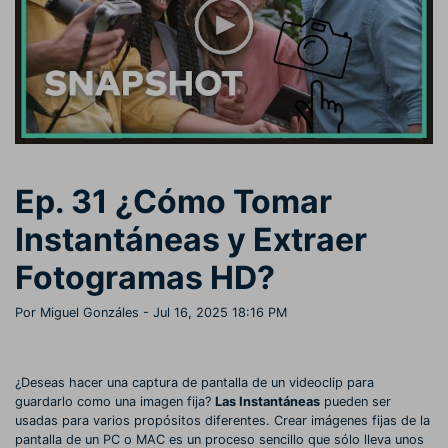
Buscar
Inspírate con Filmora
Taller creativo
Encuentra aquí lo que otros
Con nuestros consejos y
Afíliate
usuarios crean con Filmora
trucos, queremos ayudarte a
Consigue una afiliación a
crecer e inspirar tu próximo
nivel empresarial
video
Soporte
Ep. 31 ¿Cómo Tomar
Centro de creadores
Plantillas en español
Conocimiento
Muestra tu creatividad sin
Explora las plantillas de video
Instantáneas y Extraer
límites con el Centro de
editables diseñadas para
creadores
creadores de habla hispana.
Fotogramas HD?
Comunidad
Por Miguel Gonzáles
- Jul 16, 2025 18:16 PM
Contenido destacado
¿Deseas hacer una captura de pantalla de un videoclip para
guardarlo como una imagen fija?
Las Instantáneas
pueden ser
usadas para varios propósitos diferentes. Crear imágenes fijas de la
pantalla de un PC o MAC es un proceso sencillo que sólo lleva unos