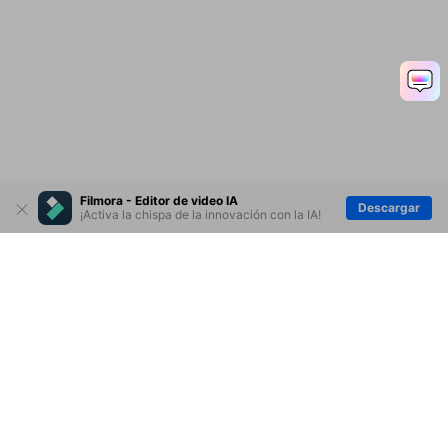
Ep. 11 Aplicación de
transiciones al metraje
Filmora - Editor de video IA
Descargar
¡Activa la chispa de la innovación con la IA!
Ep. 12 Agregar efectos
visuales a videos
Productos
Wondershare
Ep. 14 vistas previas de
renderizado
Explorar IA