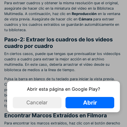
Para extraer cuadros y obtener la misma resolución que el original,
asegúrate de hacer clic en la miniatura del video en la Biblioteca
Multimedia. A continuación, haz clic en
Reproducción
en la ventana
de vista previa. Asegúrate de hacer clic en
Cámara
para extraer
cuadros y los cuadros extraídos se guardarán automáticamente en
tu biblioteca.
Paso-2: Extraer los cuadros de los videos
cuadro por cuadro
En ciertos casos, puede que tengas que previsualizar los videoclips
cuadro a cuadro para extraer la mejor acción en el archivo
multimedia. En este caso, debería arrastrar el vídeo desde su
biblioteca de medios a la línea de tiempo.
Pulsa la barra en blanco de tu teclado para iniciar la vista previa.
Captura una instantánea cuando el video se reproduce con sólo
Abrir esta página en Google Play?
pulsar CTRL +ALT+S o el icono de la captura de pantalla. Utiliza los
botones de las flechas izquierda y derecha de tu teclado para
reproducir el video fotograma a fotograma. Puedes guardar los
Abrir
Cancelar
fotogramas tanto en formato de imagen como de video.
Encontrar Marcos Extraídos en Filmora
Para encontrar los marcos extraídos, haz clic con el botón derecho