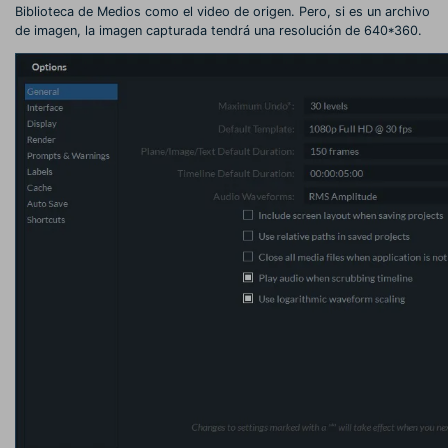
Biblioteca de Medios como el video de origen. Pero, si es un archivo
de imagen, la imagen capturada tendrá una resolución de 640*360.