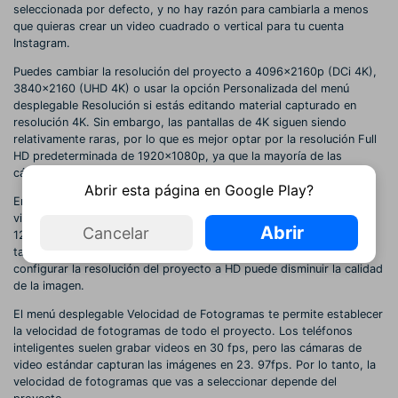
seleccionada por defecto, y no hay razón para cambiarla a menos
que quieras crear un video cuadrado o vertical para tu cuenta
Instagram.
Puedes cambiar la resolución del proyecto a 4096x2160p (DCi 4K),
3840x2160 (UHD 4K) o usar la opción Personalizada del menú
desplegable Resolución si estás editando material capturado en
resolución 4K. Sin embargo, las pantallas de 4K siguen siendo
relativamente raras, por lo que es mejor optar por la resolución Full
HD predeterminada de 1920x1080p, ya que la mayoría de las
cámaras graban metrajes en esta resolución.
Abrir esta página en Google Play?
En caso de que estés buscando una forma de crear un archivo de
video que puedas subir fácilmente a Internet, la resolución HD de
Abrir
Cancelar
1280x720p es probablemente tu mejor opción, ya que reducirá el
tamaño del archivo que exportas de Filmora9. Sin embargo,
configurar la resolución del proyecto a HD puede disminuir la calidad
de la imagen.
El menú desplegable Velocidad de Fotogramas te permite establecer
la velocidad de fotogramas de todo el proyecto. Los teléfonos
inteligentes suelen grabar videos en 30 fps, pero las cámaras de
video estándar capturan las imágenes en 23. 97fps. Por lo tanto, la
velocidad de fotogramas que vas a seleccionar depende del