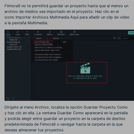
Filmora9 no te permitirá guardar un proyecto hasta que al menos un
archivo de medios sea importado en el proyecto. Haz clic en el
icono Importar Archivos Multimedia Aquí para añadir un clip de video
a la pestaña Multimedia.
Dirígete al menú Archivo, localiza la opción Guardar Proyecto Como
y haz clic en ella. La ventana Guardar Como aparecerá en la pantalla
y podrás elegir entre guardar un proyecto en la carpeta de destino
predeterminada de Filmora9 o navegar hasta la carpeta en la que
deseas almacenar tus proyectos.