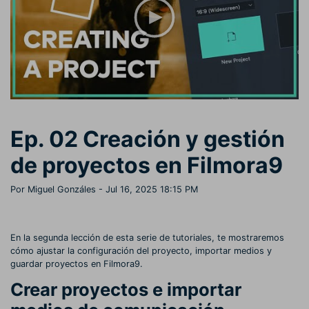
Buscar
Inspírate con Filmora
Taller creativo
Encuentra aquí lo que otros
Con nuestros consejos y
Afíliate
usuarios crean con Filmora
trucos, queremos ayudarte a
Consigue una afiliación a
crecer e inspirar tu próximo
nivel empresarial
video
Soporte
Ep. 02 Creación y gestión
Centro de creadores
Plantillas en español
Conocimiento
Muestra tu creatividad sin
Explora las plantillas de video
de proyectos en Filmora9
límites con el Centro de
editables diseñadas para
creadores
creadores de habla hispana.
Por Miguel Gonzáles
- Jul 16, 2025 18:15 PM
Comunidad
Contenido destacado
En la segunda lección de esta serie de tutoriales, te mostraremos
cómo ajustar la configuración del proyecto, importar medios y
guardar proyectos en Filmora9.
Crear proyectos e importar