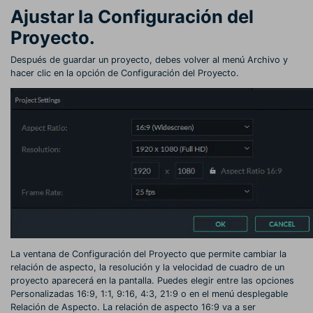
Ajustar la Configuración del
Proyecto.
Después de guardar un proyecto, debes volver al menú Archivo y
hacer clic en la opción de Configuración del Proyecto.
La ventana de Configuración del Proyecto que permite cambiar la
relación de aspecto, la resolución y la velocidad de cuadro de un
proyecto aparecerá en la pantalla. Puedes elegir entre las opciones
Personalizadas 16:9, 1:1, 9:16, 4:3, 21:9 o en el menú desplegable
Relación de Aspecto. La relación de aspecto 16:9 va a ser