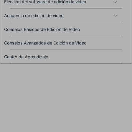
Elección del software de edición de video
Ep. 05 Exportar y
compartir tu video
Academia de edición de video
Consejos Básicos de Edición de Video
Ep. 06 Preferencias y
Consejos Avanzados de Edición de Video
configuración de
rendimiento de Filmora9
Centro de Aprendizaje
Ep. 07 Uso y
personalización de la línea
de tiempo en Filmora9
Ep. 08 Edición de audio
con Filmora9