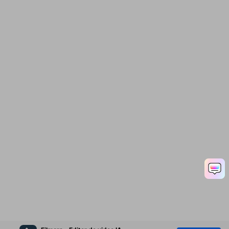
Ep. 09 Corrección de
color y gradación de
color en Filmora9
Ep. 10 Añadiendo títulos
y textos en Filmora 9
Ep. 11 Aplicación de
transiciones al metraje