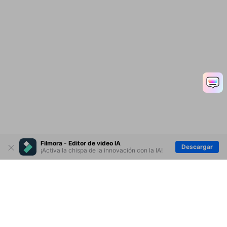
Ep. 10 Añadiendo títulos
y textos en Filmora 9
Ep. 11 Aplicación de
transiciones al metraje
Filmora - Editor de video IA
Descargar
¡Activa la chispa de la innovación con la IA!
Ep. 12 Agregar efectos
visuales a videos
Productos
Wondershare
Ep. 14 vistas previas de