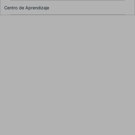
rendimiento de Filmora9
Centro de Aprendizaje
Ep. 07 Uso y
personalización de la línea
de tiempo en Filmora9
Ep. 08 Edición de audio
con Filmora9
Ep. 09 Corrección de
color y gradación de
color en Filmora9