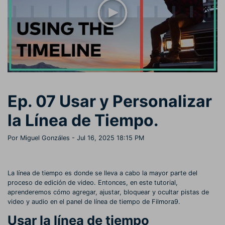
Buscar
Inspírate con Filmora
Taller creativo
Encuentra aquí lo que otros
Con nuestros consejos y
Afíliate
usuarios crean con Filmora
trucos, queremos ayudarte a
Consigue una afiliación a
crecer e inspirar tu próximo
nivel empresarial
video
Soporte
Ep. 07 Usar y Personalizar
Centro de creadores
Plantillas en español
Conocimiento
Muestra tu creatividad sin
Explora las plantillas de video
la Línea de Tiempo.
límites con el Centro de
editables diseñadas para
creadores
creadores de habla hispana.
Por Miguel Gonzáles
- Jul 16, 2025 18:15 PM
Comunidad
Contenido destacado
La línea de tiempo es donde se lleva a cabo la mayor parte del
proceso de edición de video. Entonces, en este tutorial,
aprenderemos cómo agregar, ajustar, bloquear y ocultar pistas de
video y audio en el panel de línea de tiempo de Filmora9.
Usar la línea de tiempo