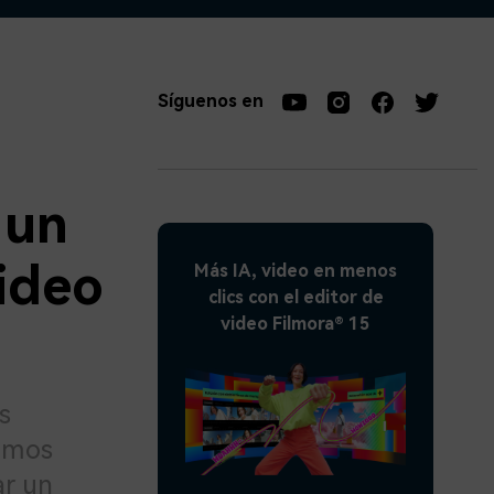
soluciones >
Síguenos en
 un
ideo
Más IA, video en menos
clics con el editor de
video Filmora® 15
s
jamos
ar un