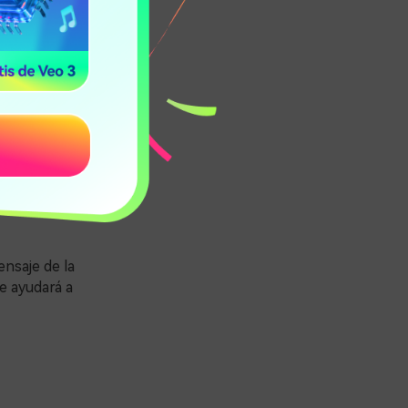
 Es hora de
a de tu
eativo.
ensaje de la
Te ayudará a