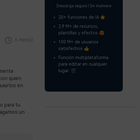
Descarga segura | Sin malware
20+ funciones de IA ⭐
2.9 M+ de recursos,
plantillas y efectos 😍
6 min(s)
100 M+ de usuarios
satisfechos 👍
Función multiplataforma
para editar en cualquier
lugar. 🎬
lmente
 con quien
guiarlos en
co para tu
hagamos un