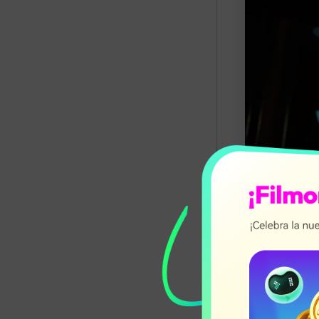
In
PASO 1
Puedes empeza
Esto te ayuda