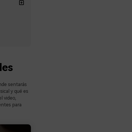
les
onde sentarás
sical y qué es
l video,
entes para