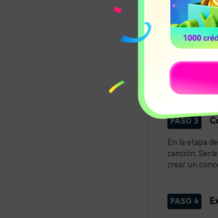
También puede
Ll
PASO 2
Una vez que en
empezar a hace
equipo. Pero r
Co
PASO 3
En la etapa de
canción. Sería
crear un conce
Ex
PASO 4