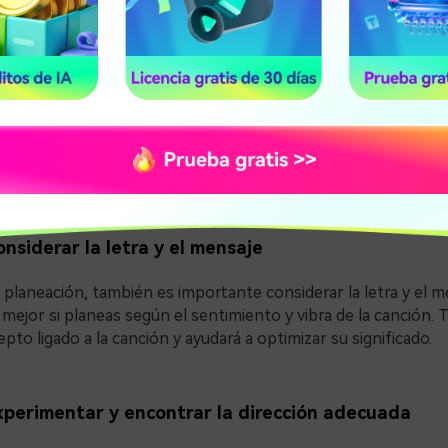
s descubrir cómo puedes hacerlo diferente.
uvia de ideas y desarrollo del concepto
tiendas las tendencias y estilos actuales en el video musical.
r lluvia de ideas. Puedes hacerlo por tu cuenta o con la ayud
ecuerda que tienes que pensar fuera de la caja para hacerlo cr
nsiderar la letra y el mensaje
 planeación, también es importante considerar la letra y el m
 mejor si planeas según el sentimiento y vibra de la canción. 
pto ligado a la canción y ayudará a optimizar su significado.
perimentar y encontrar la dirección adecuada