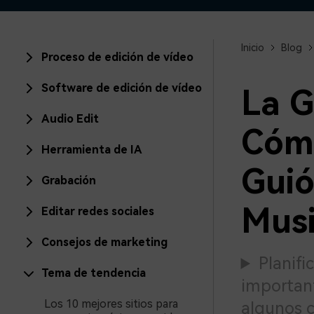
creadores
creador
Editor de video para iPad
Inicio
Blog
Proceso de edición de vídeo
Software de edición de vídeo
La G
Audio Edit
Cómo
Herramienta de IA
Guió
Grabación
Musi
Editar redes sociales
Consejos de marketing
Planifi
Tema de tendencia
important
Los 10 mejores sitios para
algunos c