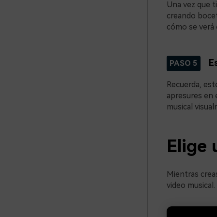
Una vez que t
creando bocet
cómo se verá 
Es
PASO 5
Recuerda, este
apresures en e
musical visua
Elige 
Mientras creas
video musical.