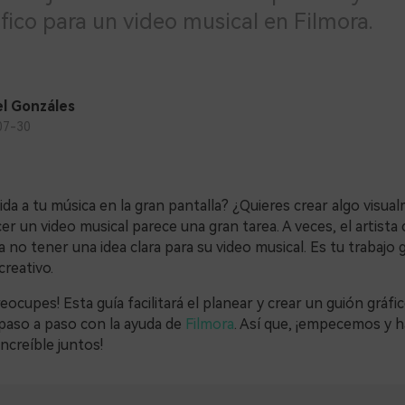
fico para un video musical en Filmora.
l Gonzáles
07-30
ida a tu música en la gran pantalla? ¿Quieres crear algo visua
er un video musical parece una gran tarea. A veces, el artista
a no tener una idea clara para su video musical. Es tu trabajo 
reativo.
reocupes! Esta guía facilitará el planear y crear un guión gráfi
 paso a paso con la ayuda de
Filmora
. Así que, ¡empecemos y 
increíble juntos!