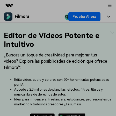
Filmora
Prueba Ahora
Productos destacados
Creatividad digital con AIGC
Productos
Empresas
Editor de Videos Potente e
Utilidades
Resumen
Plataformas
IA
Intuitivo
Quiénes somos
Soluciones
Características
Video e imagen
¿Buscas un toque de creatividad para mejorar tus
Soluciones
Sala de prensa
videos? Explora las posibilidades de edición que ofrece
Recursos creativos
Audio
Filmora®:
Filmora para
Recursos
Tienda
Texto
Creación
Edita video, audio y colores con 20+ herramientas potenciadas
Ayuda
Soporte
por IA.
Accede a 2.3 millones de plantillas, efectos, filtros, títulos y
Ideas para editar
Efectos especiales DIY
música libre de derechos de autor.
Adquiere conocimientos
Descubre cómo crear un
Precios
Iniciar sesión
Ideal para influencers, freelancers, estudiantes, profesionales de
fundamentales de edición de
efecto especial
Contáctanos
Empresas
marketing y todos los creadores ¿Te sumas?
video
Estamos aquí para ayudarte
Una solución de video
sencilla para empresas