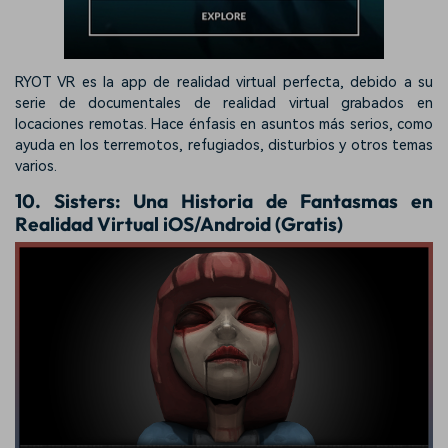
RYOT VR es la app de realidad virtual perfecta, debido a su
serie de documentales de realidad virtual grabados en
locaciones remotas. Hace énfasis en asuntos más serios, como
ayuda en los terremotos, refugiados, disturbios y otros temas
varios.
10. Sisters: Una Historia de Fantasmas en
Realidad Virtual iOS/Android (Gratis)