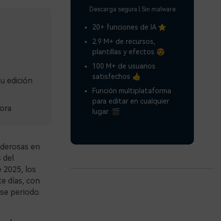
Descarga segura | Sin malware
20+ funciones de IA ⭐
2.9 M+ de recursos,
plantillas y efectos 😍
100 M+ de usuarios
satisfechos 👍
u edición
Función multiplataforma
para editar en cualquier
ora
lugar. 🎬
oderosas en
 del
 2025, los
e días, con
se periodo.