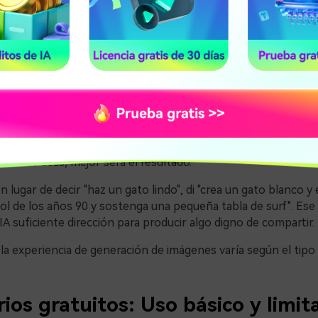
ante que debes saber sobre las ideas de imágenes en ChatG
allado seas, mejor será el resultado.
n lugar de decir "haz un gato lindo", di "crea un gato blanco 
ol de los años 90 y sostenga una pequeña tabla de surf". Ese 
a IA suficiente dirección para producir algo digno de compartir.
 la experiencia de generación de imágenes varía según el tipo 
rios gratuitos: Uso básico y limit