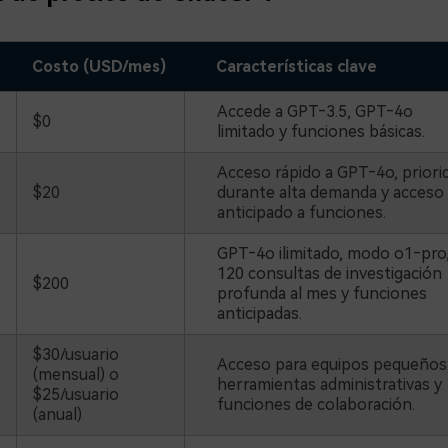
Costo (USD/mes)
Características clave
Accede a GPT‑3.5, GPT‑4o
$0
limitado y funciones básicas.
Acceso rápido a GPT‑4o, priori
$20
durante alta demanda y acceso
anticipado a funciones.
GPT‑4o ilimitado, modo o1‑pro
120 consultas de investigación
$200
profunda al mes y funciones
anticipadas.
$30/usuario
Acceso para equipos pequeños
(mensual) o
herramientas administrativas y
$25/usuario
funciones de colaboración.
(anual)