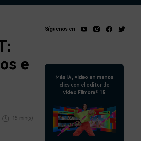
soluciones >
Síguenos en
T:
os e
Más IA, video en menos
clics con el editor de
video Filmora® 15
15 min(s)