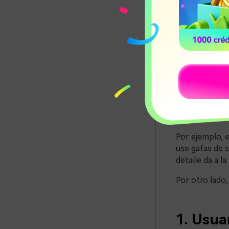
Lo más import
cuanto más det
Por ejemplo, e
use gafas de s
detalle da a l
Por otro lado,
1. Usua