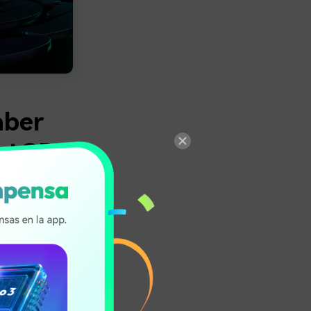
aber
hatGPT