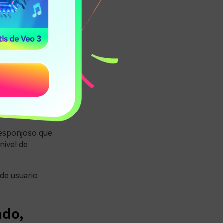
PT es que
y esponjoso que
nivel de
de usuario.
ado,