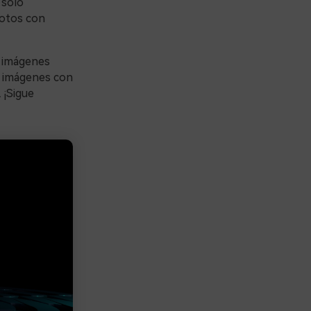
 solo
fotos con
 imágenes
e imágenes con
 ¡Sigue