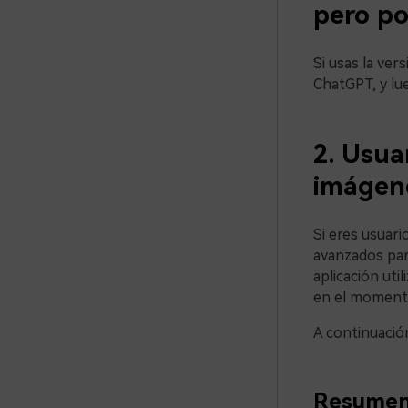
pero p
Si usas la ver
ChatGPT, y lu
2. Usua
imágen
Si eres usuar
avanzados par
aplicación uti
en el momento 
A continuación
Resumen