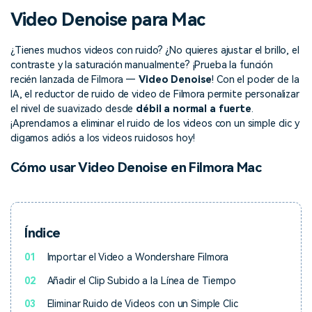
Buscar
Video Denoise para Mac
Inspírate con Filmora
Taller creativo
Encuentra aquí lo que otros
Con nuestros consejos y
¿Tienes muchos videos con ruido? ¿No quieres ajustar el brillo, el
Afíliate
usuarios crean con Filmora
trucos, queremos ayudarte a
contraste y la saturación manualmente? ¡Prueba la función
Consigue una afiliación a
crecer e inspirar tu próximo
nivel empresarial
recién lanzada de Filmora —
Video Denoise
! Con el poder de la
video
IA, el reductor de ruido de video de Filmora permite personalizar
el nivel de suavizado desde
débil a normal a fuerte
.
Soporte
¡Aprendamos a eliminar el ruido de los videos con un simple clic y
Centro de creadores
Plantillas en español
digamos adiós a los videos ruidosos hoy!
Conocimiento
Muestra tu creatividad sin
Explora las plantillas de video
Cómo usar Video Denoise en Filmora Mac
límites con el Centro de
editables diseñadas para
creadores
creadores de habla hispana.
Comunidad
Índice
Contenido destacado
01
Importar el Video a Wondershare Filmora
02
Añadir el Clip Subido a la Línea de Tiempo
03
Eliminar Ruido de Videos con un Simple Clic