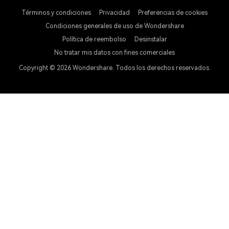
Términos y condiciones
Privacidad
Preferencias de cookies
Condiciones generales de uso de Wondershare
Política de reembolso
Desinstalar
No tratar mis datos con fines comerciales
Copyright © 2026
Wondershare. Todos los derechos reservados.