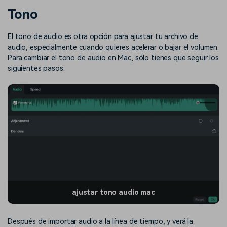
Buscar
Tono
Inspírate con Filmora
Taller creativo
Encuentra aquí lo que otros
Con nuestros consejos y
El tono de audio es otra opción para ajustar tu archivo de
Afíliate
usuarios crean con Filmora
trucos, queremos ayudarte a
audio, especialmente cuando quieres acelerar o bajar el volumen.
Consigue una afiliación a
crecer e inspirar tu próximo
nivel empresarial
Para cambiar el tono de audio en Mac, sólo tienes que seguir los
video
siguientes pasos:
Soporte
Centro de creadores
Plantillas en español
Conocimiento
Muestra tu creatividad sin
Explora las plantillas de video
límites con el Centro de
editables diseñadas para
creadores
creadores de habla hispana.
Comunidad
Contenido destacado
ajustar tono audio mac
Después de importar audio a la línea de tiempo, y verá la