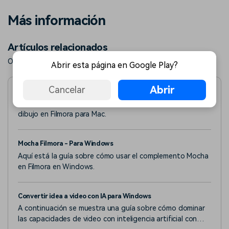
Más información
Artículos relacionados
Obtén más artículos populares de Wondershare.
Abrir esta página en Google Play?
Abrir
Cancelar
Herramientas de dibujo para Mac
Esta guía explica cómo usar la función de Herramientas de
dibujo en Filmora para Mac.
Mocha Filmora - Para Windows
Aquí está la guía sobre cómo usar el complemento Mocha
en Filmora en Windows.
Convertir idea a video con IA para Windows
A continuación se muestra una guía sobre cómo dominar
las capacidades de video con inteligencia artificial con