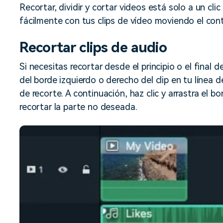
Descargar gratis
Instagram
Recortar, dividir y cortar videos está solo a un cli
es de habla hispana.
Explora todas las 
fácilmente con tus clips de vídeo moviendo el cont
Facebook
Twitter
Recortar clips de audio
Descargar gratis
Descargar gratis
Si necesitas recortar desde el principio o el final 
Descargar gratis
del borde izquierdo o derecho del clip en tu línea
de recorte. A continuación, haz clic y arrastra el bo
recortar la parte no deseada.