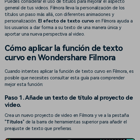
Puedes considerar el uso de títulos para mejorar el aspecto
Buscar
general de tus videos. Filmora lleva la personalización de los
Inspírate con Filmora
Taller creativo
títulos un paso más allá, con diferentes animaciones y
Encuentra aquí lo que otros
Con nuestros consejos y
personalización.
El efecto de texto curvo
en Filmora ayuda a
Afíliate
usuarios crean con Filmora
trucos, queremos ayudarte a
los usuarios a dar forma a su texto de una manera única y
Consigue una afiliación a
crecer e inspirar tu próximo
aportar una nueva perspectiva al video.
nivel empresarial
video
Cómo aplicar la función de texto
Soporte
curvo en Wondershare Filmora
Centro de creadores
Plantillas en español
Conocimiento
Muestra tu creatividad sin
Explora las plantillas de video
Cuando intentes aplicar la función de texto curvo en Filmora, es
límites con el Centro de
editables diseñadas para
posible que necesites consultar esta guía para comprender
creadores
creadores de habla hispana.
mejor esta función:
Comunidad
Paso 1. Añade un texto de título al proyecto de
video.
Contenido destacado
Crea un nuevo proyecto de video en Filmora y ve a la pestaña
"
Títulos
" de la barra de herramientas superior para añadir el
preajuste de texto que prefieras.