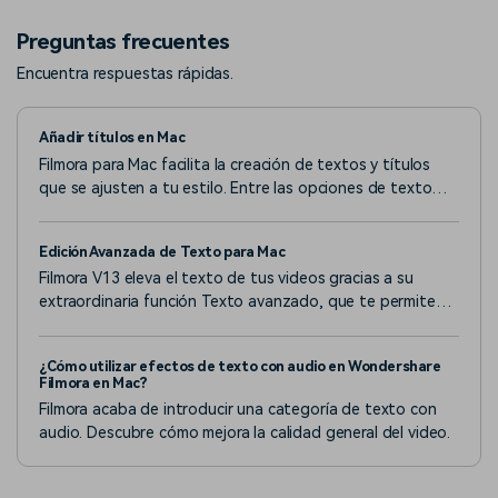
Preguntas frecuentes
Encuentra respuestas rápidas.
Añadir títulos en Mac
Filmora para Mac facilita la creación de textos y títulos
que se ajusten a tu estilo. Entre las opciones de texto
disponibles en Filmora para Mac se encuentran los
subtítulos, las partes inferiores, los subtítulos, las
Edición Avanzada de Texto para Mac
aperturas y los créditos finales.
Filmora V13 eleva el texto de tus videos gracias a su
extraordinaria función Texto avanzado, que te permite
realzar el texto de diversas formas.
¿Cómo utilizar efectos de texto con audio en Wondershare
Filmora en Mac?
Filmora acaba de introducir una categoría de texto con
audio. Descubre cómo mejora la calidad general del video.