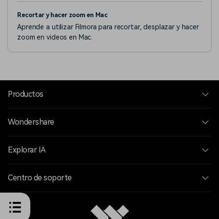
apilamiento de capas. Solo necesitas editar la capa,
Recortar y hacer zoom en Mac
arrastrando las transiciones y los efectos en la capa, para
Aprende a utilizar Filmora para recortar, desplazar y hacer
aplicar
zoom en videos en Mac.
Productos
Wondershare
Explorar IA
Centro de soporte