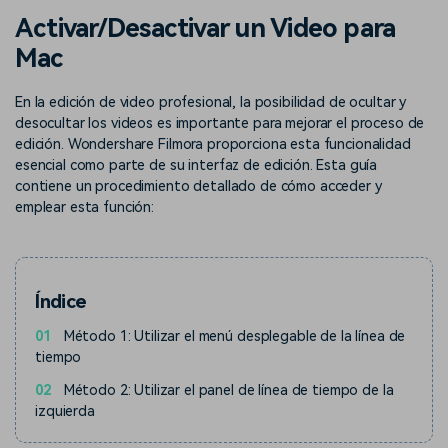
Buscar
Activar/Desactivar un Video para
Inspírate con Filmora
Taller creativo
Mac
Encuentra aquí lo que otros
Con nuestros consejos y
Afíliate
usuarios crean con Filmora
trucos, queremos ayudarte a
Consigue una afiliación a
crecer e inspirar tu próximo
En la edición de video profesional, la posibilidad de ocultar y
nivel empresarial
video
desocultar los videos es importante para mejorar el proceso de
edición. Wondershare Filmora proporciona esta funcionalidad
Soporte
esencial como parte de su interfaz de edición. Esta guía
contiene un procedimiento detallado de cómo acceder y
Centro de creadores
Plantillas en español
Conocimiento
emplear esta función:
Muestra tu creatividad sin
Explora las plantillas de video
límites con el Centro de
editables diseñadas para
creadores
creadores de habla hispana.
Índice
Comunidad
01
Método 1: Utilizar el menú desplegable de la línea de
Contenido destacado
tiempo
02
Método 2: Utilizar el panel de línea de tiempo de la
izquierda