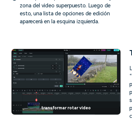
zona del video superpuesto. Luego de
esto, una lista de opciones de edición
aparecerá en la esquina izquierda.
L
“
p
p
s
p
transformar rotar video
c