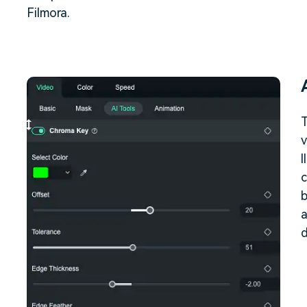
Filmora.
T
v
l
c
b
a
d