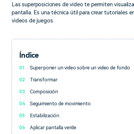
Descargar gratis
Instagram
Las superposiciones de video te permiten visuali
es de habla hispana.
Explora todas las 
pantalla. Es una técnica útil para crear tutoriales
Facebook
videos de juegos.
Twitter
Descargar gratis
Descargar gratis
Descargar gratis
Índice
01
Superponer un video sobre un video de fondo
02
Transformar
03
Composición
04
Seguimiento de movimiento
05
Estabilización
06
Aplicar pantalla verde