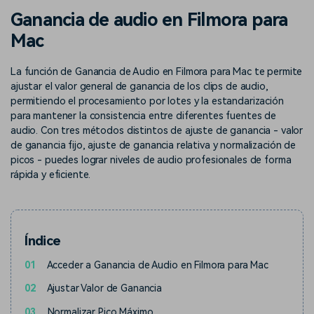
Buscar
Ganancia de audio en Filmora para
Inspírate con Filmora
Taller creativo
Mac
Encuentra aquí lo que otros
Con nuestros consejos y
Afíliate
usuarios crean con Filmora
trucos, queremos ayudarte a
Consigue una afiliación a
crecer e inspirar tu próximo
La función de Ganancia de Audio en Filmora para Mac te permite
nivel empresarial
video
ajustar el valor general de ganancia de los clips de audio,
permitiendo el procesamiento por lotes y la estandarización
Soporte
para mantener la consistencia entre diferentes fuentes de
audio. Con tres métodos distintos de ajuste de ganancia - valor
Centro de creadores
Plantillas en español
Conocimiento
de ganancia fijo, ajuste de ganancia relativa y normalización de
Muestra tu creatividad sin
Explora las plantillas de video
picos - puedes lograr niveles de audio profesionales de forma
límites con el Centro de
editables diseñadas para
rápida y eficiente.
creadores
creadores de habla hispana.
Comunidad
Índice
Contenido destacado
01
Acceder a Ganancia de Audio en Filmora para Mac
02
Ajustar Valor de Ganancia
03
Normalizar Pico Máximo