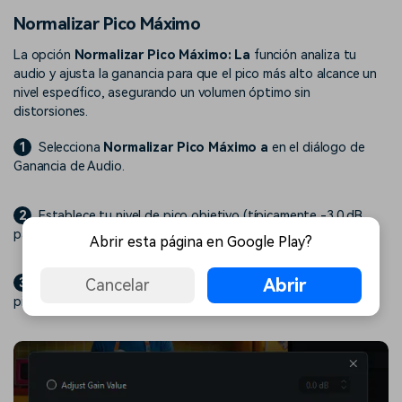
Normalizar Pico Máximo
La opción
Normalizar Pico Máximo: La
función analiza tu
audio y ajusta la ganancia para que el pico más alto alcance un
nivel específico, asegurando un volumen óptimo sin
distorsiones.
1
Selecciona
Normalizar Pico Máximo a
en el diálogo de
Ganancia de Audio.
2
Establece tu nivel de pico objetivo (típicamente -3.0 dB
para evitar distorsiones).
Abrir esta página en Google Play?
Abrir
3
Haz clic en
Confirmar
para normalizar el audio al nivel de
Cancelar
pico especificado.