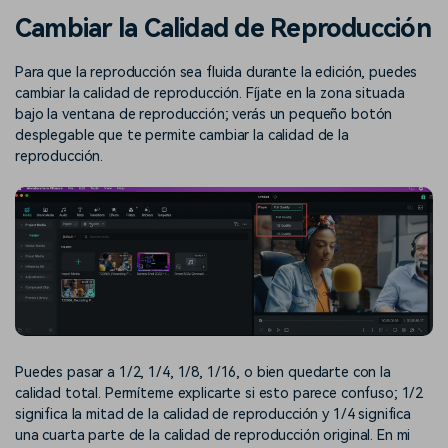
Buscar
Cambiar la Calidad de Reproducción
Inspírate con Filmora
Taller creativo
Encuentra aquí lo que otros
Con nuestros consejos y
Para que la reproducción sea fluida durante la edición, puedes
Afíliate
usuarios crean con Filmora
trucos, queremos ayudarte a
cambiar la calidad de reproducción. Fíjate en la zona situada
Consigue una afiliación a
crecer e inspirar tu próximo
nivel empresarial
bajo la ventana de reproducción; verás un pequeño botón
video
desplegable que te permite cambiar la calidad de la
reproducción.
Soporte
Centro de creadores
Plantillas en español
Conocimiento
Muestra tu creatividad sin
Explora las plantillas de video
límites con el Centro de
editables diseñadas para
creadores
creadores de habla hispana.
Comunidad
Contenido destacado
Puedes pasar a 1/2, 1/4, 1/8, 1/16, o bien quedarte con la
calidad total. Permíteme explicarte si esto parece confuso; 1/2
significa la mitad de la calidad de reproducción y 1/4 significa
una cuarta parte de la calidad de reproducción original. En mi