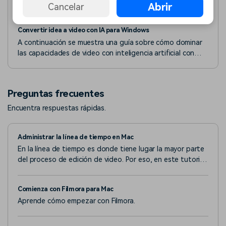
en Filmora en Windows.
Abrir
Cancelar
Convertir idea a video con IA para Windows
A continuación se muestra una guía sobre cómo dominar
las capacidades de video con inteligencia artificial con
Filmora en la versión de Windows.
Preguntas frecuentes
Encuentra respuestas rápidas.
Administrar la línea de tiempo en Mac
En la línea de tiempo es donde tiene lugar la mayor parte
del proceso de edición de video. Por eso, en este tutorial,
vamos a aprender a añadir, ajustar, bloquear y ocultar
pistas de video y audio en el panel de la línea de tiempo
Comienza con Filmora para Mac
de Filmora.
Aprende cómo empezar con Filmora.