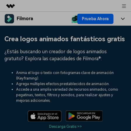
Filmora
Prueba Ahora
Productos destacados
Creatividad digital con AIGC
Productos
Empresas
Crea logos animados fantásticos gratis
Utilidades
Resumen
Plataformas
IA
Quiénes somos
¿Estás buscando un creador de logos animados
Soluciones
Características
gratuito? Explora las capacidades de Filmora®:
Video e imagen
Soluciones
Sala de prensa
Recursos creativos
Anima el logo o texto con fotogramas clave de animación
Audio
Filmora para
Recursos
Tienda
(Keyframing).
Agrega múltiples efectos prestablecidos de animación.
Texto
Creación
Accede a una amplia variedad de recursos animados, como
Ayuda
Soporte
pegatinas, textos, filtros y sonidos, para realizar ajustes y
mejoras adicionales.
Ideas para editar
Efectos especiales DIY
Adquiere conocimientos
Descubre cómo crear un
Precios
Iniciar sesión
fundamentales de edición de
efecto especial
Contáctanos
Empresas
video
Estamos aquí para ayudarte
Una solución de video
Descarga Gratis >>
sencilla para empresas