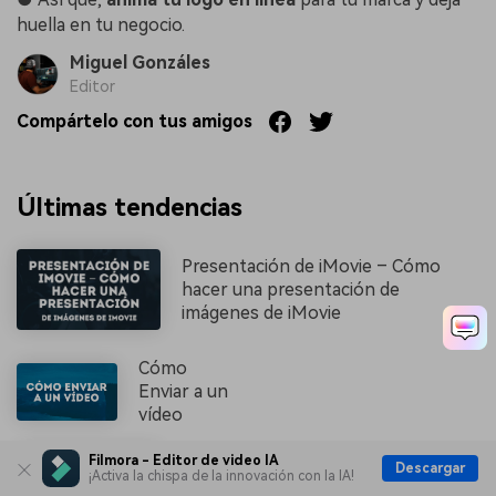
huella en tu negocio.
Miguel Gonzáles
Editor
Compártelo con tus amigos
Últimas tendencias
Presentación de iMovie – Cómo
hacer una presentación de
imágenes de iMovie
Cómo
Enviar a un
vídeo
Filmora - Editor de video IA
Descargar
Aplicaciones y juegos de Windows
¡Activa la chispa de la innovación con la IA!