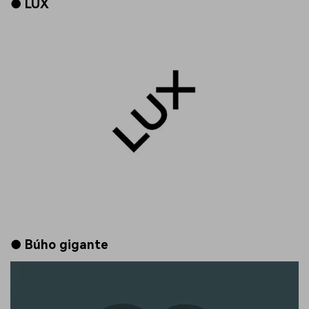
● LUX
● Búho gigante