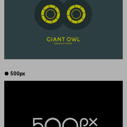
● 500px