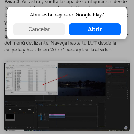
Paso 3:
Arrastra y suelta la capa de configuración desde
la ventana del proyecto hasta la línea de tiempo y ajusta
Abrir esta página en Google Play?
la longitud al lado del video. Selecciona la capa de ajustes
y haz clic en "Lumetri Color" desde la parte superior del
Abrir
Cancelar
panel derecho. Desde la categoría "Corrección básica",
ajusta "LUT de entrada" y haz clic en la opción "Examinar"
del menú deslizante. Navega hasta tu LUT desde la
carpeta y haz clic en "Abrir" para aplicarla al video.