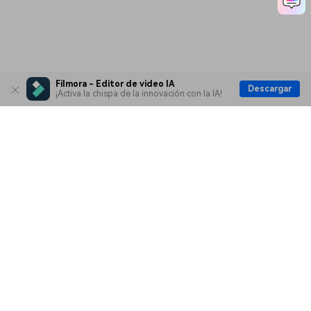
Filmora - Editor de video IA
Descargar
¡Activa la chispa de la innovación con la IA!
Productos
Wondershare
Explorar IA
Centro de soporte