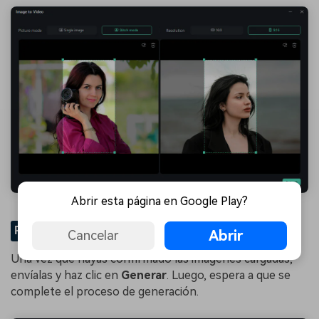
Abrir esta página en Google Play?
PASO 4
Genera el vídeo de terror
Abrir
Cancelar
Una vez que hayas confirmado las imágenes cargadas,
envíalas y haz clic en
Generar
. Luego, espera a que se
complete el proceso de generación.