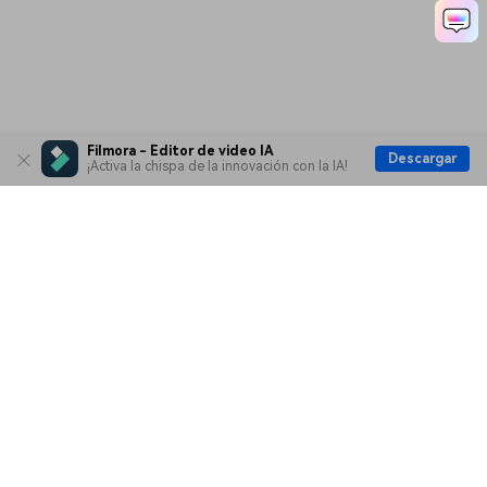
Filmora - Editor de video IA
Descargar
¡Activa la chispa de la innovación con la IA!
Productos
Wondershare
Explorar IA
Centro de soporte